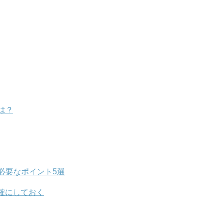
は？
必要なポイント5選
確にしておく