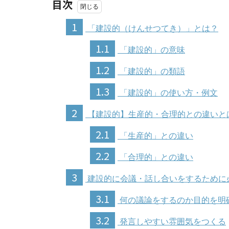
目次
1
「建設的（けんせつてき）」とは？
1.1
「建設的」の意味
1.2
「建設的」の類語
1.3
「建設的」の使い方・例文
2
【建設的】生産的・合理的との違いと
2.1
「生産的」との違い
2.2
「合理的」との違い
3
建設的に会議・話し合いをするために
3.1
何の議論をするのか目的を明
3.2
発言しやすい雰囲気をつくる