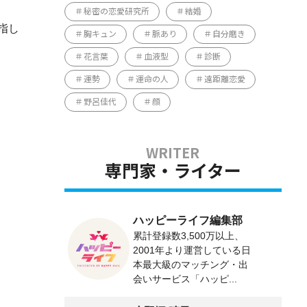
秘密の恋愛研究所
結婚
指し
胸キュン
脈あり
自分磨き
花言葉
血液型
診断
運勢
運命の人
遠距離恋愛
野呂佳代
顔
専門家・ライター
ハッピーライフ編集部
累計登録数3,500万以上、
2001年より運営している日
本最大級のマッチング・出
会いサービス「ハッピ...