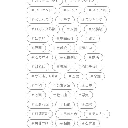
パワースポット
ファッション
プレゼント
メイク
メイク術
メンヘラ
モテ
ランキング
ロマンス詐欺
人気
体験談
出会い
動画紹介
占い
原因
吉崎綾
夢占い
女の本音
女性向け
婚活
対処法
復縁
心理テスト
恋の溜まりBar
恋愛
恋活
手相
改善方法
星座
映画
歌・曲
浮気
深層心理
特徴
生態
用語解説
男の本音
男女向け
男性向け
相性
石言葉