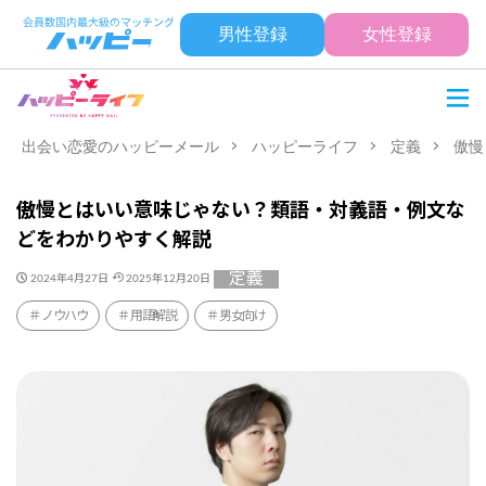
男性登録
女性登録
出会い恋愛のハッピーメール
ハッピーライフ
定義
傲慢
傲慢とはいい意味じゃない？類語・対義語・例文な
どをわかりやすく解説
定義
2024年4月27日
2025年12月20日
ノウハウ
用語解説
男女向け