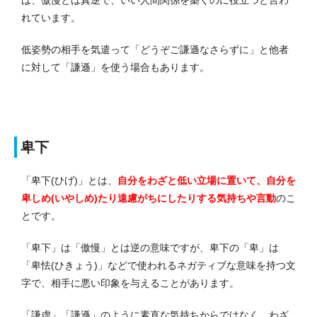
は、傲慢とは真逆で、いい人間関係を築くのに役立つと言わ
れています。
低姿勢の相手を気遣って「どうぞご謙遜なさらずに」と他者
に対して「謙遜」を使う場合もあります。
卑下
「卑下(ひげ)」とは、
自分をわざと低い立場に置いて、自分を
卑しめ(いやしめ)たり遠慮がちにしたりする気持ちや言動
のこ
とです。
「卑下」は「傲慢」とは逆の意味ですが、卑下の「卑」は
「卑怯(ひきょう)」などで使われるネガティブな意味を持つ文
字で、相手に悪い印象を与えることがあります。
「謙虚」「謙遜」のように素直な気持ちからではなく、わざ