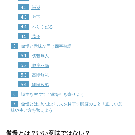
4.2
謙遜
4.3
卑下
4.4
へりくだる
4.5
恭倹
5
傲慢と意味が同じ四字熟語
5.1
傍若無人
5.2
傲岸不遜
5.3
高慢無礼
5.4
驕慢放縦
6
誠実な態度でご縁を引き寄せよう
7
傲慢とは思い上がり人を見下す態度のこと！正しい意
味や使い方を覚えよう
傲慢とは？いい意味ではない？