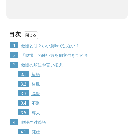
目次
1
傲慢とは？いい意味ではない？
2
「傲慢」の使い方を例文付きで紹介
3
傲慢の類語や言い換え
3.1
横柄
3.2
横風
3.3
高慢
3.4
不遜
3.5
尊大
4
傲慢の対義語
4.1
謙虚