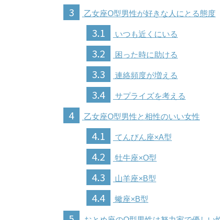
3
乙女座O型男性が好きな人にとる態度
3.1
いつも近くにいる
3.2
困った時に助ける
3.3
連絡頻度が増える
3.4
サプライズを考える
4
乙女座O型男性と相性のいい女性
4.1
てんびん座×A型
4.2
牡牛座×O型
4.3
山羊座×B型
4.4
蠍座×B型
5
おとめ座のO型男性は努力家で優しい