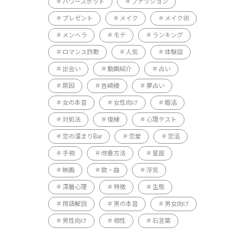
パワースポット
ファッション
プレゼント
メイク
メイク術
メンヘラ
モテ
ランキング
ロマンス詐欺
人気
体験談
出会い
動画紹介
占い
原因
吉崎綾
夢占い
女の本音
女性向け
婚活
対処法
復縁
心理テスト
恋の溜まりBar
恋愛
恋活
手相
改善方法
星座
映画
歌・曲
浮気
深層心理
特徴
生態
用語解説
男の本音
男女向け
男性向け
相性
石言葉