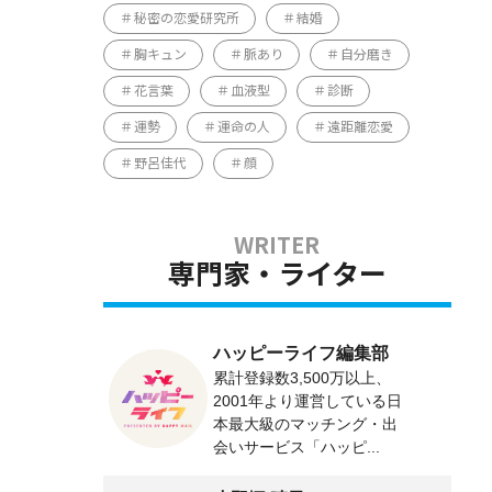
秘密の恋愛研究所
結婚
胸キュン
脈あり
自分磨き
花言葉
血液型
診断
運勢
運命の人
遠距離恋愛
野呂佳代
顔
専門家・ライター
ハッピーライフ編集部
累計登録数3,500万以上、
2001年より運営している日
本最大級のマッチング・出
会いサービス「ハッピ...