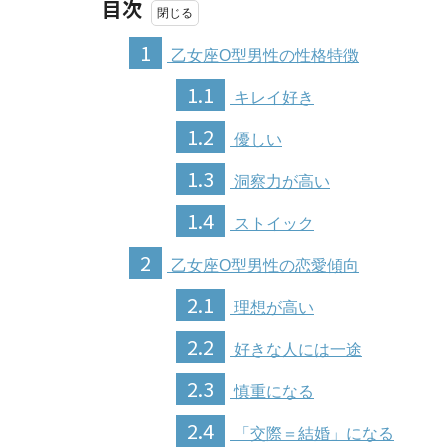
目次
1
乙女座O型男性の性格特徴
1.1
キレイ好き
1.2
優しい
1.3
洞察力が高い
1.4
ストイック
2
乙女座O型男性の恋愛傾向
2.1
理想が高い
2.2
好きな人には一途
2.3
慎重になる
2.4
「交際＝結婚」になる