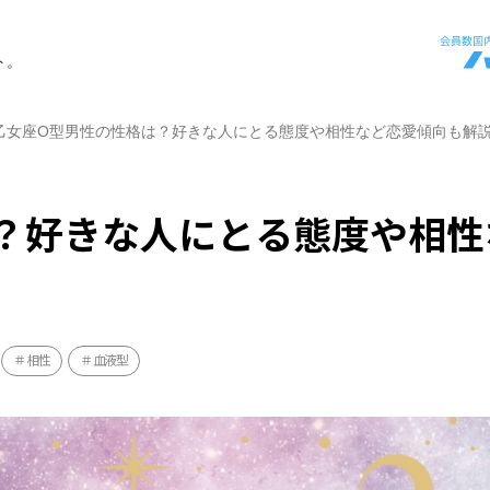
ト。
乙女座O型男性の性格は？好きな人にとる態度や相性など恋愛傾向も解
？好きな人にとる態度や相性
相性
血液型