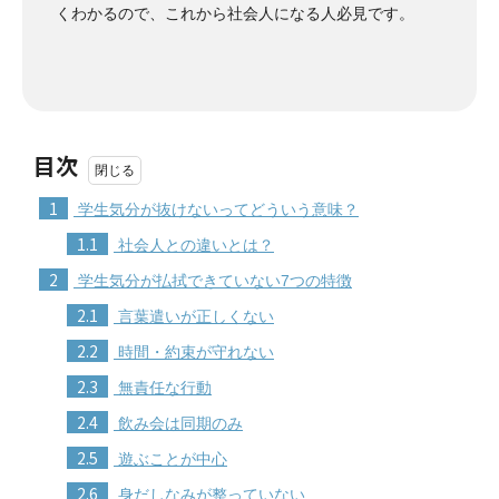
くわかるので、これから社会人になる人必見です。
目次
1
学生気分が抜けないってどういう意味？
1.1
社会人との違いとは？
2
学生気分が払拭できていない7つの特徴
2.1
言葉遣いが正しくない
2.2
時間・約束が守れない
2.3
無責任な行動
2.4
飲み会は同期のみ
2.5
遊ぶことが中心
2.6
身だしなみが整っていない