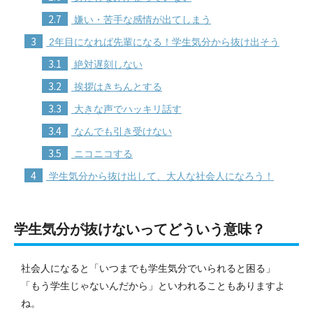
2.7
嫌い・苦手な感情が出てしまう
3
2年目になれば先輩になる！学生気分から抜け出そう
3.1
絶対遅刻しない
3.2
挨拶はきちんとする
3.3
大きな声でハッキリ話す
3.4
なんでも引き受けない
3.5
ニコニコする
4
学生気分から抜け出して、大人な社会人になろう！
学生気分が抜けないってどういう意味？
社会人になると「いつまでも学生気分でいられると困る」
「もう学生じゃないんだから」といわれることもありますよ
ね。