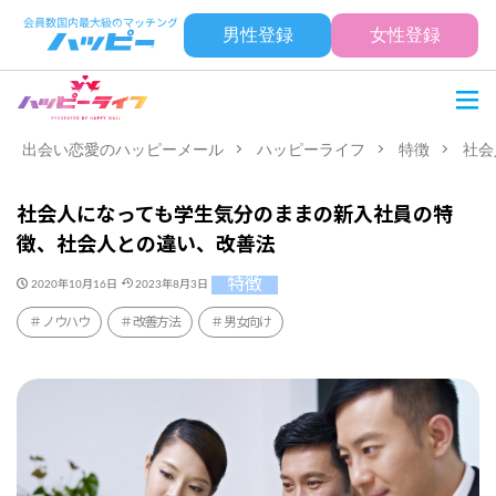
男性登録
女性登録
出会い恋愛のハッピーメール
ハッピーライフ
特徴
社会
社会人になっても学生気分のままの新入社員の特
徴、社会人との違い、改善法
特徴
2020年10月16日
2023年8月3日
ノウハウ
改善方法
男女向け