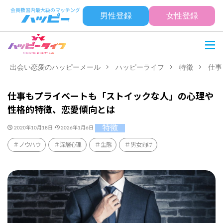
男性登録
女性登録
出会い恋愛のハッピーメール
ハッピーライフ
特徴
仕事
仕事もプライベートも「ストイックな人」の心理や
性格的特徴、恋愛傾向とは
特徴
2020年10月18日
2026年1月6日
ノウハウ
深層心理
生態
男女向け