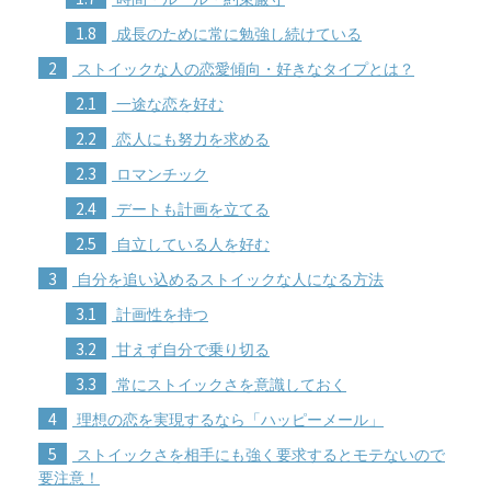
1.8
成長のために常に勉強し続けている
2
ストイックな人の恋愛傾向・好きなタイプとは？
2.1
一途な恋を好む
2.2
恋人にも努力を求める
2.3
ロマンチック
2.4
デートも計画を立てる
2.5
自立している人を好む
3
自分を追い込めるストイックな人になる方法
3.1
計画性を持つ
3.2
甘えず自分で乗り切る
3.3
常にストイックさを意識しておく
4
理想の恋を実現するなら「ハッピーメール」
5
ストイックさを相手にも強く要求するとモテないので
要注意！