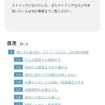
ストイックになりたい人、またストイックな人と付き
合いたい人はぜひ最後までご覧ください。
目次
1
何にでも全力の「ストイックな人」の心理や特徴
1.1
どんな状況でも挑戦する
1.2
決めたら最後までやり遂げる
1.3
成功に向かっての努力を惜しまない
1.4
仕事でミスしても認め、軌道修正できる
1.5
体調管理も仕事のうち
1.6
自分にも他人にも厳しい
1.7
時間・ルール・約束厳守