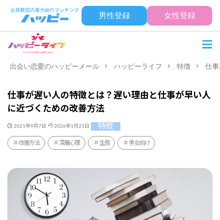
男性登録
女性登録
出会い恋愛のハッピーメール
ハッピーライフ
特徴
仕事
仕事が遅い人の特徴とは？遅い理由と仕事が早い人
に近づくための改善方法
特徴
2021年9月7日
2026年1月23日
改善方法
深層心理
生態
男女向け