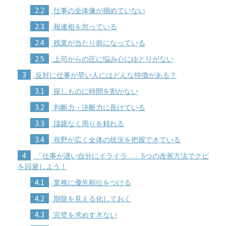
2.2
仕事の全体像が掴めていない
2.3
報連相を怠っている
2.4
残業が当たり前になっている
2.5
上司からの圧に悩み心にゆとりがない
3
反対に仕事が早い人にはどんな特徴がある？
3.1
探しものに時間を割かない
3.2
判断力・決断力に長けている
3.3
躊躇なく周りを頼れる
3.4
視野が広く全体の状況を把握できている
4
「仕事が遅い自分にイライラ…」5つの改善方法でクビ
を回避しよう！
4.1
業務に優先順位をつける
4.2
期限を見える化しておく
4.3
完璧を求めすぎない