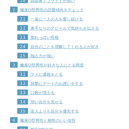
1.6
頑固者でプライドが高い
2
蠍座O型男性の恋愛傾向をチェック
2.1
一途に一人の人を愛し続ける
2.2
奥手なりのアピールで気持ちを伝える
2.3
惚れっぽい性格
2.4
自分のことを理解してくれる人が好き
2.5
独占力が強い
3
蠍座O型男性が好きな人にとる態度
3.1
マメに連絡をとる
3.2
頻繁にデートのお誘いをする
3.3
口数が増える
3.4
弱い自分を見せる
3.5
友人よりも自分を優先する
4
蠍座O型男性と相性のいい女性