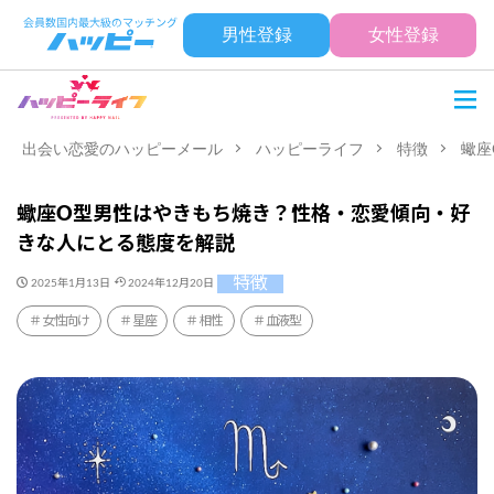
男性登録
女性登録
出会い恋愛のハッピーメール
ハッピーライフ
特徴
蠍座
蠍座O型男性はやきもち焼き？性格・恋愛傾向・好
きな人にとる態度を解説
特徴
2025年1月13日
2024年12月20日
女性向け
星座
相性
血液型