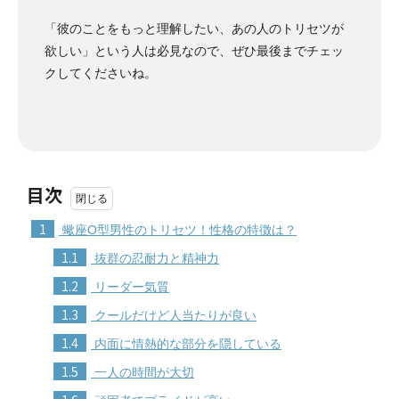
「彼のことをもっと理解したい、あの人のトリセツが
欲しい」という人は必見なので、ぜひ最後までチェッ
クしてくださいね。
目次
1
蠍座O型男性のトリセツ！性格の特徴は？
1.1
抜群の忍耐力と精神力
1.2
リーダー気質
1.3
クールだけど人当たりが良い
1.4
内面に情熱的な部分を隠している
1.5
一人の時間が大切