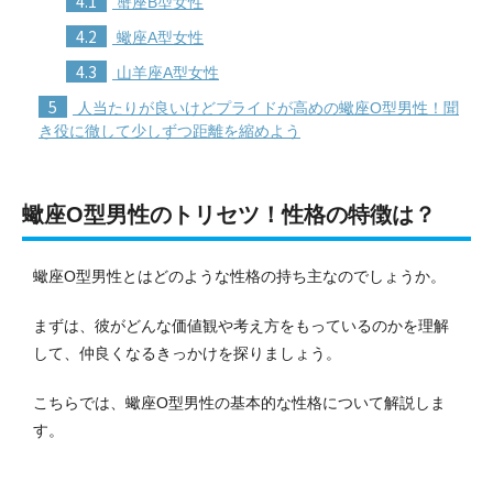
4.1
蟹座B型女性
4.2
蠍座A型女性
4.3
山羊座A型女性
5
人当たりが良いけどプライドが高めの蠍座O型男性！聞
き役に徹して少しずつ距離を縮めよう
蠍座O型男性のトリセツ！性格の特徴は？
蠍座O型男性とはどのような性格の持ち主なのでしょうか。
まずは、彼がどんな価値観や考え方をもっているのかを理解
して、仲良くなるきっかけを探りましょう。
こちらでは、蠍座O型男性の基本的な性格について解説しま
す。