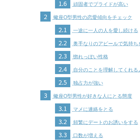
1.6
頑固者でプライドが高い
2
蠍座O型男性の恋愛傾向をチェック
2.1
一途に一人の人を愛し続ける
2.2
奥手なりのアピールで気持ち
2.3
惚れっぽい性格
2.4
自分のことを理解してくれる
2.5
独占力が強い
3
蠍座O型男性が好きな人にとる態度
3.1
マメに連絡をとる
3.2
頻繁にデートのお誘いをする
3.3
口数が増える