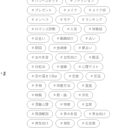
パワースポット
ファッション
プレゼント
メイク
メイク術
メンヘラ
モテ
ランキング
ロマンス詐欺
人気
体験談
出会い
動画紹介
占い
原因
吉崎綾
夢占い
女の本音
女性向け
婚活
対処法
復縁
心理テスト
いま
恋の溜まりBar
恋愛
恋活
手相
改善方法
星座
映画
歌・曲
浮気
深層心理
特徴
生態
用語解説
男の本音
男女向け
男性向け
相性
石言葉