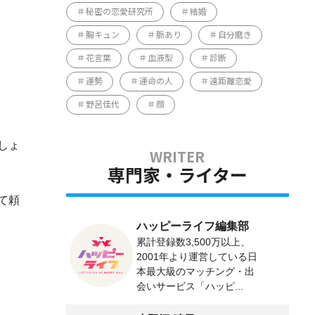
秘密の恋愛研究所
結婚
胸キュン
脈あり
自分磨き
花言葉
血液型
診断
運勢
運命の人
遠距離恋愛
野呂佳代
顔
しょ
専門家・ライター
て頼
ハッピーライフ編集部
累計登録数3,500万以上、
2001年より運営している日
本最大級のマッチング・出
会いサービス「ハッピ...