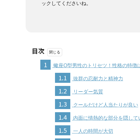
ックしてくださいね。
目次
1
蠍座O型男性のトリセツ！性格の特徴
1.1
抜群の忍耐力と精神力
1.2
リーダー気質
1.3
クールだけど人当たりが良い
1.4
内面に情熱的な部分を隠して
1.5
一人の時間が大切