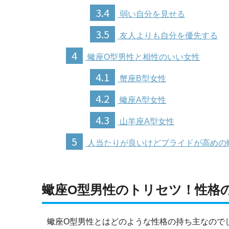
3.4
弱い自分を見せる
3.5
友人よりも自分を優先する
4
蠍座O型男性と相性のいい女性
4.1
蟹座B型女性
4.2
蠍座A型女性
4.3
山羊座A型女性
5
人当たりが良いけどプライドが高めの
蠍座O型男性のトリセツ！性格
蠍座O型男性とはどのような性格の持ち主なので