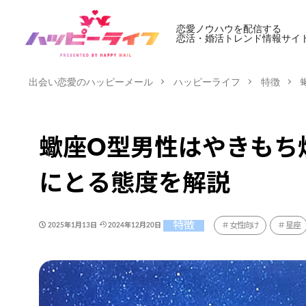
恋愛ノウハウを配信する
恋活・婚活トレンド情報サイ
出会い恋愛のハッピーメール
ハッピーライフ
特徴
蠍座O型男性はやきもち
にとる態度を解説
特徴
女性向け
星座
2025年1月13日
2024年12月20日