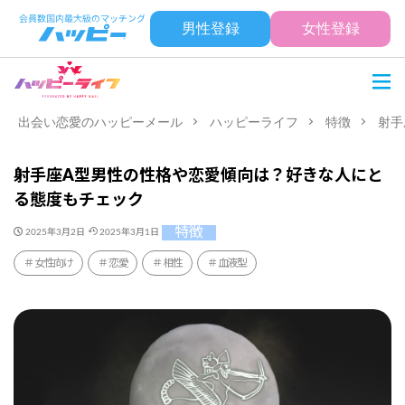
男性登録
女性登録
出会い恋愛のハッピーメール
ハッピーライフ
特徴
射手
射手座A型男性の性格や恋愛傾向は？好きな人にと
る態度もチェック
特徴
2025年3月2日
2025年3月1日
女性向け
恋愛
相性
血液型