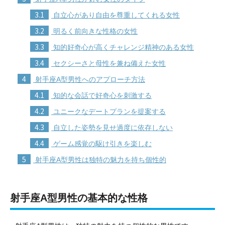
3.1
自立心があり自由を尊重してくれる女性
3.2
明るく前向きな性格の女性
3.3
知的好奇心が高くチャレンジ精神のある女性
3.4
セクシーさと母性を兼ね備えた女性
4
射手座A型男性へのアプローチ方法
4.1
知的な会話で好奇心を刺激する
4.2
ユニークなデートプランを提案する
4.3
自立した姿勢を見せ過度に依存しない
4.4
ゲーム感覚の駆け引きを楽しむ
5
射手座A型男性は独特の魅力を持ち個性的
射手座A型男性の基本的な性格