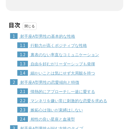
目次
1
射手座A型男性の基本的な性格
1.1
行動力が高くポジティブな性格
1.2
裏表のない率直なコミュニケーション
1.3
自由を好むがリーダーシップも発揮
1.4
細かいことは気にせず大局観を持つ
2
射手座A型男性の恋愛傾向と特徴
2.1
情熱的にアプローチし一途に愛する
2.2
マンネリを嫌い常に刺激的な恋愛を求める
2.3
嫉妬心は強いが束縛はしない
2.4
相性の良い星座と血液型
3
射手座A型男性が好む女性のタイプ