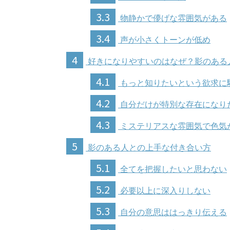
3.3
物静かで儚げな雰囲気がある
3.4
声が小さくトーンが低め
4
好きになりやすいのはなぜ？影のある
4.1
もっと知りたいという欲求に
4.2
自分だけが特別な存在になり
4.3
ミステリアスな雰囲気で色気
5
影のある人との上手な付き合い方
5.1
全てを把握したいと思わない
5.2
必要以上に深入りしない
5.3
自分の意思ははっきり伝える