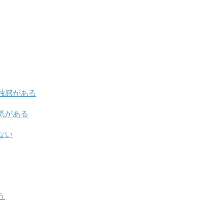
独感がある
気がある
ない
う