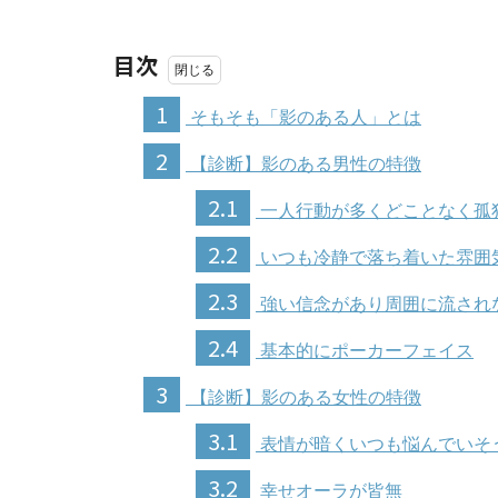
目次
1
そもそも「影のある人」とは
2
【診断】影のある男性の特徴
2.1
一人行動が多くどことなく孤
2.2
いつも冷静で落ち着いた雰囲
2.3
強い信念があり周囲に流され
2.4
基本的にポーカーフェイス
3
【診断】影のある女性の特徴
3.1
表情が暗くいつも悩んでいそ
3.2
幸せオーラが皆無