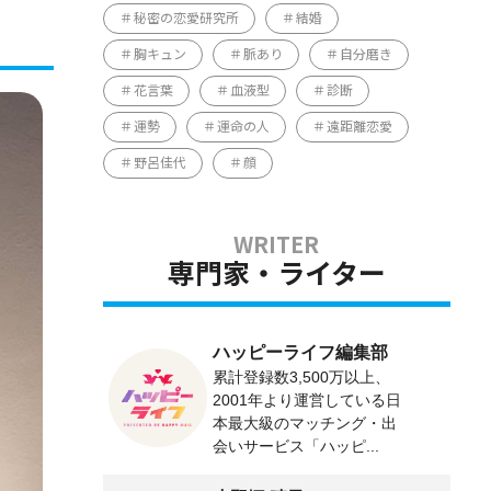
秘密の恋愛研究所
結婚
胸キュン
脈あり
自分磨き
花言葉
血液型
診断
運勢
運命の人
遠距離恋愛
野呂佳代
顔
専門家・ライター
ハッピーライフ編集部
累計登録数3,500万以上、
2001年より運営している日
本最大級のマッチング・出
会いサービス「ハッピ...