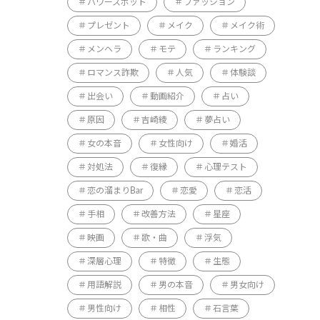
パワースポット
ファッション
プレゼント
メイク
メイク術
メンヘラ
モテ
ランキング
ロマンス詐欺
人気
体験談
出会い
動画紹介
占い
原因
吉崎綾
夢占い
女の本音
女性向け
婚活
対処法
復縁
心理テスト
恋の溜まりBar
恋愛
恋活
手相
改善方法
星座
映画
歌・曲
浮気
深層心理
特徴
生態
用語解説
男の本音
男女向け
男性向け
相性
石言葉