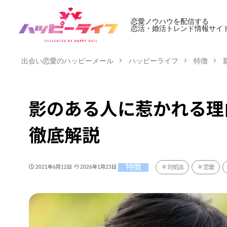
恋愛ノウハウを配信する
恋活・婚活トレンド情報サイ
出会い恋愛のハッピーメール
ハッピーライフ
特徴
影のある人に惹かれる理
徹底解説
特徴
対処法
恋愛
2021年6月12日
2026年1月23日