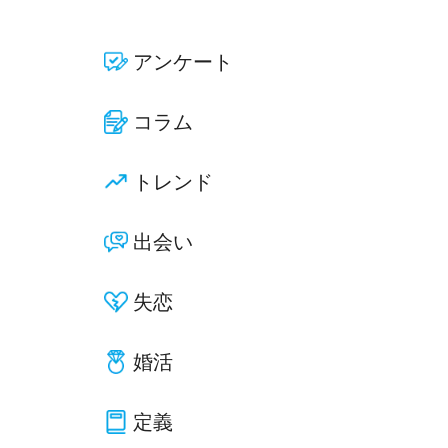
アンケート
コラム
トレンド
出会い
失恋
婚活
定義