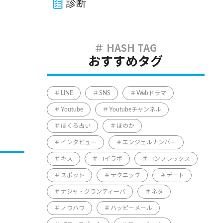
診断
おすすめタグ
LINE
SNS
Webドラマ
Youtube
Youtubeチャンネル
ほくろ占い
ほのか
インタビュー
エンジェルナンバー
キス
コイラボ
コンプレックス
スポット
テクニック
デート
ナジャ・グランディーバ
ネタ
ノウハウ
ハッピーメール