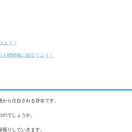
けよう！
の人間関係に役立てよう！
囲から注目される存在です。
つのでしょうか。
深掘りしていきます。