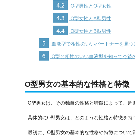
4.2
O型男性とO型女性
4.3
O型女性とA型男性
4.4
O型女性とB型男性
5
血液型で相性のいいパートナーを見つ
6
O型と相性のいい血液型を知って今後
O型男女の基本的な性格と特徴
O型男女は、その独自の性格と特徴によって、周
具体的にO型男女は、どのような性格と特徴を持
最初に、O型男女の基本的な性格や特徴について