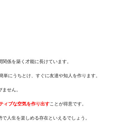
間関係を築く才能に長けています。
簡単にうちとけ、すぐに友達や知人を作ります。
びません。
ティブな空気を作り出す
ことが得意です。
勢で人生を楽しめる存在といえるでしょう。