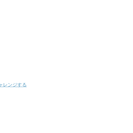
ャレンジする