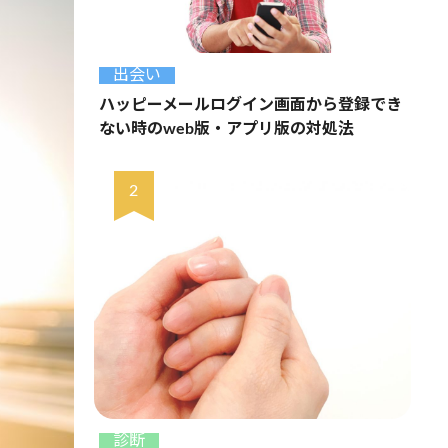
出会い
ハッピーメールログイン画面から登録でき
ない時のweb版・アプリ版の対処法
診断