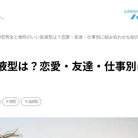
ト。
O型男女と相性のいい血液型は？恋愛・友達・仕事別に組み合わせを紹
液型は？恋愛・友達・仕事別
相性
血液型