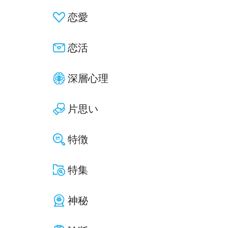
恋愛
恋活
深層心理
片思い
特徴
特集
神秘