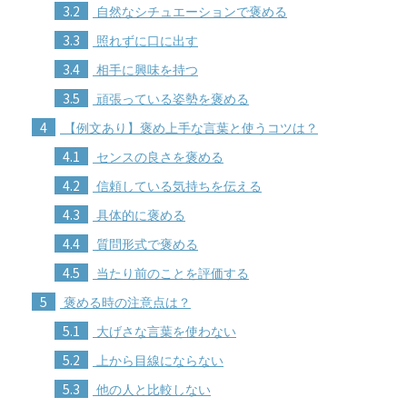
3.2
自然なシチュエーションで褒める
3.3
照れずに口に出す
3.4
相手に興味を持つ
3.5
頑張っている姿勢を褒める
4
【例文あり】褒め上手な言葉と使うコツは？
4.1
センスの良さを褒める
4.2
信頼している気持ちを伝える
4.3
具体的に褒める
4.4
質問形式で褒める
4.5
当たり前のことを評価する
5
褒める時の注意点は？
5.1
大げさな言葉を使わない
5.2
上から目線にならない
5.3
他の人と比較しない