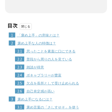
目次
1
「褒め上手」の意味とは？
2
褒め上手な人の特徴は？
2.1
思ったことを素直に口にできる
2.2
普段から周りの人を見ている
2.3
雑談が得意
2.4
ボキャブラリーが豊富
2.5
欠点を長所として受け止められる
2.6
自己肯定感が高い
3
褒め上手になるには？
3.1
褒め言葉の「さしすせそ」を使う