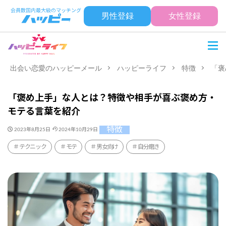
男性登録
女性登録
出会い恋愛のハッピーメール
ハッピーライフ
特徴
「褒
「褒め上手」な人とは？特徴や相手が喜ぶ褒め方・
モテる言葉を紹介
特徴
2023年8月25日
2024年10月29日
テクニック
モテ
男女向け
自分磨き