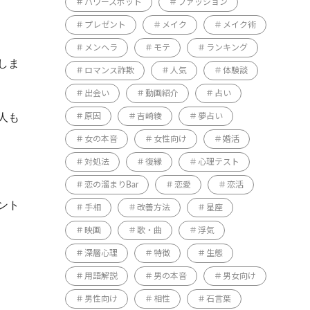
パワースポット
ファッション
プレゼント
メイク
メイク術
メンヘラ
モテ
ランキング
しま
ロマンス詐欺
人気
体験談
出会い
動画紹介
占い
人も
原因
吉崎綾
夢占い
女の本音
女性向け
婚活
対処法
復縁
心理テスト
恋の溜まりBar
恋愛
恋活
ント
手相
改善方法
星座
映画
歌・曲
浮気
深層心理
特徴
生態
用語解説
男の本音
男女向け
男性向け
相性
石言葉