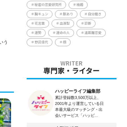
秘密の恋愛研究所
結婚
胸キュン
脈あり
自分磨き
花言葉
血液型
診断
運勢
運命の人
遠距離恋愛
いう
野呂佳代
顔
専門家・ライター
ハッピーライフ編集部
累計登録数3,500万以上、
2001年より運営している日
本最大級のマッチング・出
会いサービス「ハッピ...