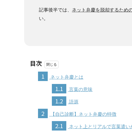
記事後半では、
ネット弁慶を脱却するため
い。
目次
1
ネット弁慶とは
1.1
言葉の意味
1.2
語源
2
【自己診断】ネット弁慶の特徴
2.1
ネット上とリアルで言葉遣い