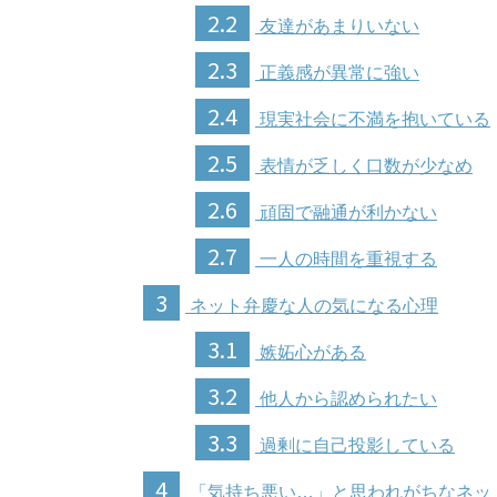
2.2
友達があまりいない
2.3
正義感が異常に強い
2.4
現実社会に不満を抱いている
2.5
表情が乏しく口数が少なめ
2.6
頑固で融通が利かない
2.7
一人の時間を重視する
3
ネット弁慶な人の気になる心理
3.1
嫉妬心がある
3.2
他人から認められたい
3.3
過剰に自己投影している
4
「気持ち悪い…」と思われがちなネッ