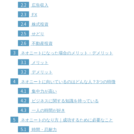
2.2
広告収入
2.3
FX
2.4
株式投資
2.5
せどり
2.6
不動産投資
3
ネオニートになった場合のメリット・デメリット
3.1
メリット
3.2
デメリット
4
ネオニートに向いているのはどんな人？3つの特徴
4.1
集中力が高い
4.2
ビジネスに関する知識を持っている
4.3
一人の時間が好き
5
ネオニートのなり方｜成功するために必要なこと
5.1
時間・忍耐力