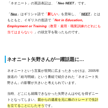
「ネオニート」の英語表記は、「
Neo NEET
」です。
「
Neo
」はギリシャ語で「
新しい
」を意味し、「
NEET
」とは
もともと、イギリスの造語で「
Not in Education,
Employment or Training
（教育・雇用・職業訓練のどれにも
当てはまらない）
」の頭文字を取ったものです。
ネオニート矢野さんが一躍話題に…
ネオニートという言葉が世間に広まったきっかけは、2005年
放送の「給与明細」という番組で紹介された「ネオニート矢
野さん」の影響が大きいと考えられています。
当時、どこにも就職できなかった矢野さんはやむを得ずニー
トとなってしまい、
親からの遺産を元に株のトレードで生計
を立てることにしたそう
です。