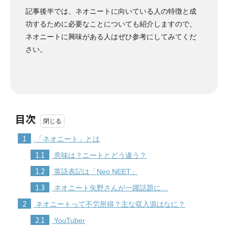
記事後半では、ネオニートに向いている人の特徴と成
功するために必要なことについても紹介しますので、
ネオニートに興味がある人はぜひ参考にしてみてくだ
さい。
目次
1
「ネオニート」とは
1.1
意味は？ニートとどう違う？
1.2
英語表記は「Neo NEET」
1.3
ネオニート矢野さんが一躍話題に…
2
ネオニートって不労所得？主な収入源はなに？
2.1
YouTuber