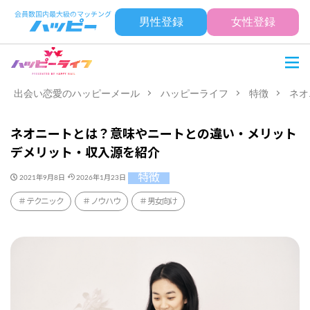
男性登録
女性登録
出会い恋愛のハッピーメール
ハッピーライフ
特徴
ネオ
ネオニートとは？意味やニートとの違い・メリット
デメリット・収入源を紹介
特徴
2021年9月8日
2026年1月23日
テクニック
ノウハウ
男女向け