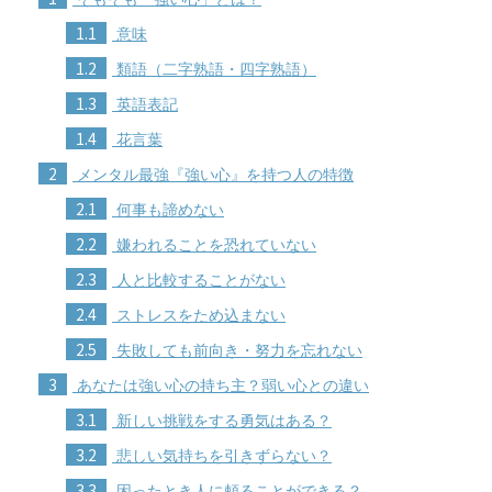
1.1
意味
1.2
類語（二字熟語・四字熟語）
1.3
英語表記
1.4
花言葉
2
メンタル最強『強い心』を持つ人の特徴
2.1
何事も諦めない
2.2
嫌われることを恐れていない
2.3
人と比較することがない
2.4
ストレスをため込まない
2.5
失敗しても前向き・努力を忘れない
3
あなたは強い心の持ち主？弱い心との違い
3.1
新しい挑戦をする勇気はある？
3.2
悲しい気持ちを引きずらない？
3.3
困ったとき人に頼ることができる？