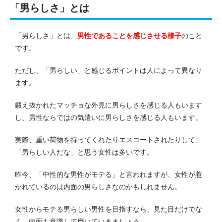
「男らしさ」とは
「男らしさ」とは、
男性であることを感じさせる様子
のこと
です。
ただし、「男らしい」と感じるポイントは人によって異なり
ます。
鍛え抜かれたマッチョな外見に男らしさを感じる人もいます
し、男性ならではの気遣いに男らしさを感じる人もいます。
実際、重い荷物を持ってくれたりエスコートされたりして、
「男らしい人だな」と思う女性は多いです。
昨今、「中性的な男性がモテる」と言われますが、女性が惹
かれているのは内面の男らしさなのかもしれません。
女性からモテる男らしい男性を目指すなら、見た目だけでな
く、内面も意識して磨いていきましょう。