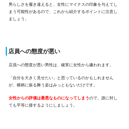
男らしさを履き違えると、女性にマイナスの印象を与えてし
まう可能性があるので、これから紹介するポイントに注意し
ましょう。
店員への態度が悪い
店員への態度が悪い男性は、確実に女性から嫌われます。
「自分を大きく見せたい」と思っているのかもしれません
が、横柄に振る舞う姿はみっともないだけです。
女性からの評価は最悪なものになってしまう
ので、誰に対し
ても平等に接するようにしましょう。