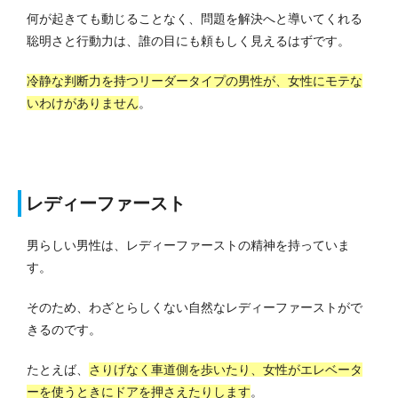
何が起きても動じることなく、問題を解決へと導いてくれる
聡明さと行動力は、誰の目にも頼もしく見えるはずです。
冷静な判断力を持つリーダータイプの男性が、女性にモテな
いわけがありません
。
レディーファースト
男らしい男性は、レディーファーストの精神を持っていま
す。
そのため、わざとらしくない自然なレディーファーストがで
きるのです。
たとえば、
さりげなく車道側を歩いたり、女性がエレベータ
ーを使うときにドアを押さえたりします
。