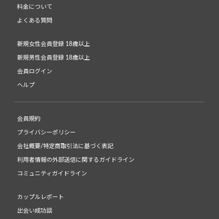
料金について
よくある質問
新規女性会員登録 18歳以上
新規男性会員登録 18歳以上
会員ログイン
ヘルプ
会員規約
プライバシーポリシー
会社概要/特定商取引法に基づく表記
利用者情報の外部送信に関するガイドライン
コミュニティガイドライン
カップルレポート
出会い成功談