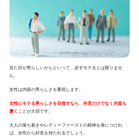
見た目が男らしいからといって、必ずモテるとは限りませ
ん。
女性は内面の男らしさを重視します。
女性にモテる男らしさを目指すなら、外見だけでなく内面も
磨く
ことが大切です。
大人の落ち着きやレディーファーストの精神を身につけれ
ば、女性から好意を持たれるでしょう。