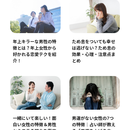
年上キラーな男性の特
ため息をついても幸せ
徴とは？年上女性から
は逃げない？ため息の
好かれる恋愛テクを紹
効果・心理・注意点ま
介！
とめ
一緒にいて楽しい！面
男運がない女性の7つ
白い女性の特徴＆男性
の特徴｜占い師が教え