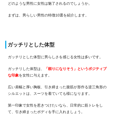
どのような男性に女性は魅了されるのでしょうか。
まずは、男らしい男性の特徴10選を紹介します。
ガッチリとした体型
ガッチリとした体型に男らしさを感じる女性は多いです。
ガッチリした体型は、
「頼りになりそう」というポジティブ
な印象
を女性に与えます。
広い肩幅と厚い胸板、引き締まった腹筋が形作る逆三角形の
シルエットは、スーツを着ていても様になります。
第一印象で女性を惹きつけたいなら、日常的に筋トレをし
て、引き締まったボディを手に入れましょう。