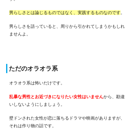
男らしさとは論じるものではなく、実践するものなのです
。
男らしさを語っていると、周りから引かれてしまうかもしれ
ませんよ。
ただのオラオラ系
オラオラ系は怖いだけです。
乱暴な男性とお近づきになりたい女性はいません
から、勘違
いしないようにしましょう。
壁ドンされた女性が恋に落ちるドラマや映画がありますが、
それは作り物の話です。