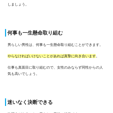
しましょう。
何事も一生懸命取り組む
男らしい男性は、何事も一生懸命取り組むことができます。
やらなければいけないことがあれば真摯に向き合います
。
仕事も真面目に取り組むので、女性のみならず同性からの人
気も高いでしょう。
迷いなく決断できる