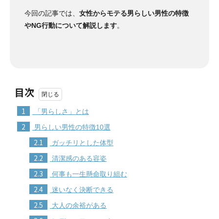
今回の記事では、
女性からモテる男らしい男性の特徴
やNG行動について解説します
。
目次
1
「男らしさ」とは
2
男らしい男性の特徴10選
2.1
ガッチリとした体型
2.2
清潔感のある容姿
2.3
何事も一生懸命取り組む
2.4
迷いなく決断できる
2.5
大人の余裕がある