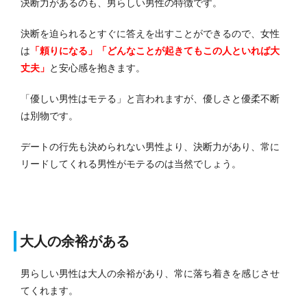
決断力があるのも、男らしい男性の特徴です。
決断を迫られるとすぐに答えを出すことができるので、女性
は
「頼りになる」「どんなことが起きてもこの人といれば大
丈夫」
と安心感を抱きます。
「優しい男性はモテる」と言われますが、優しさと優柔不断
は別物です。
デートの行先も決められない男性より、決断力があり、常に
リードしてくれる男性がモテるのは当然でしょう。
大人の余裕がある
男らしい男性は大人の余裕があり、常に落ち着きを感じさせ
てくれます。