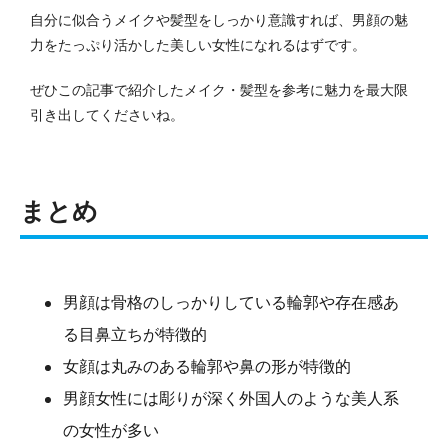
自分に似合うメイクや髪型をしっかり意識すれば、男顔の魅
力をたっぷり活かした美しい女性になれるはずです。
ぜひこの記事で紹介したメイク・髪型を参考に魅力を最大限
引き出してくださいね。
まとめ
男顔は骨格のしっかりしている輪郭や存在感あ
る目鼻立ちが特徴的
女顔は丸みのある輪郭や鼻の形が特徴的
男顔女性には彫りが深く外国人のような美人系
の女性が多い