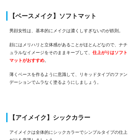
【ベースメイク】ソフトマット
男顔女性は、基本的にメイクは濃くしすぎないのが鉄則。
顔にはメリハリと立体感があることがほとんどなので、ナチ
ュラルなイメージをそのままキープして、
仕上がりはソフト
マットがおすすめ
。
薄くベースを作るように意識して、リキッドタイプのファン
デーションでムラなく塗るようにしましょう。
【アイメイク】シックカラー
アイメイクは全体的にシックカラーでシンプルタイプの仕上
がりを意識しましょう。