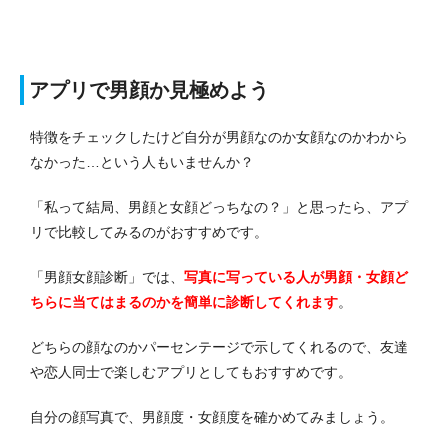
アプリで男顔か見極めよう
特徴をチェックしたけど自分が男顔なのか女顔なのかわから
なかった…という人もいませんか？
「私って結局、男顔と女顔どっちなの？」と思ったら、アプ
リで比較してみるのがおすすめです。
「男顔女顔診断」では、
写真に写っている人が男顔・女顔ど
ちらに当てはまるのかを簡単に診断してくれます
。
どちらの顔なのかパーセンテージで示してくれるので、友達
や恋人同士で楽しむアプリとしてもおすすめです。
自分の顔写真で、男顔度・女顔度を確かめてみましょう。