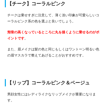
【チーク】コーラルピンク
チークは乗せすぎに注意して、薄く淡い印象が可愛らしいコ
ーラルピンク系の色を選ぶと良いでしょう。
頬骨の高くなっているところに丸を描くように乗せるのがポ
イントです
。
また、眉メイクは髪の色と同じもしくはワントーン明るい色
の眉マスカラで整えてあげることがおすすめです。
【リップ】コーラルピンク＆ベージュ
男顔女性にはレディライクなリップメイクが重要になりま
す。