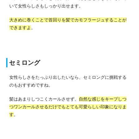
いて女性らしさもしっかり出せます。
大きめに巻くことで首回りを髪でカモフラージュすることが
できますよ
。
セミロング
女性らしさをたっぷり出したいなら、セミロングに挑戦する
のもおすすめですね。
髪はあまりしつこくカールさせず、
自然な感じをキープしつ
つワンカールさせるだけでもとても可愛らしい印象になりま
す
。