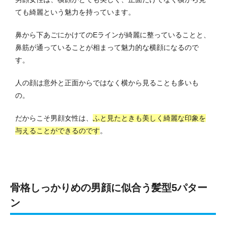
ても綺麗という魅力を持っています。
鼻から下あごにかけてのEラインが綺麗に整っていることと、
鼻筋が通っていることが相まって魅力的な横顔になるので
す。
人の顔は意外と正面からではなく横から見ることも多いも
の。
だからこそ男顔女性は、
ふと見たときも美しく綺麗な印象を
与えることができるのです
。
骨格しっかりめの男顔に似合う髪型5パター
ン