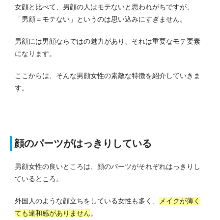
女顔と比べて、男顔の人はモテないと思われがちですが、
「男顔＝モテない」というのは思い込みにすぎません。
男顔には男顔ならではの魅力があり、それは重要なモテ要素
になります。
ここからは、そんな男顔女性の素敵な特徴を紹介していきま
す。
顔のパーツがはっきりしている
男顔女性の良いところは、顔のパーツがそれぞれはっきりし
ているところ。
外国人のような顔立ちをしている女性も多く、
メイクが薄く
ても違和感がありません
。