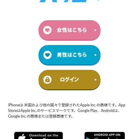
iPhoneは 米国および他の国々で登録されたApple Inc.の商標です。App
StoreはApple Inc.のサービスマークです。Google Play、Androidは、
Google Inc.の商標または登録商標です。