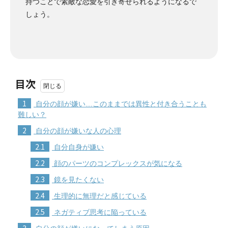
持つことで素敵な恋愛を引き寄せられるようになるで
しょう。
目次
1
自分の顔が嫌い…このままでは異性と付き合うことも
難しい？
2
自分の顔が嫌いな人の心理
2.1
自分自身が嫌い
2.2
顔のパーツのコンプレックスが気になる
2.3
鏡を見たくない
2.4
生理的に無理だと感じている
2.5
ネガティブ思考に陥っている