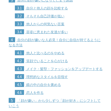
3
自分の顔が嫌いになってしまう原因
3.1
自分と他人の顔を比較する
3.2
そもそも自己評価が低い
3.3
他人からの何気ない言葉
3.4
容姿に恵まれた友達が多い
4
自分の顔が嫌いな人必見！自分に自信が持てるように
なる方法
4.1
他人と比べるのをやめる
4.2
笑顔でいることを心がける
4.3
メイク・髪型・ファッションをアップデートする
4.4
理想的なスタイルを目指す
4.5
鏡の中の自分を褒める
4.6
恋人を作る
5
「顔が嫌い」から少しずつ「顔が好き」にシフトして
いこう