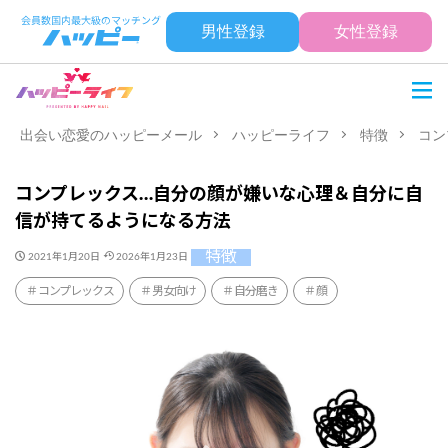
男性登録
女性登録
出会い恋愛のハッピーメール
ハッピーライフ
特徴
コン
コンプレックス…自分の顔が嫌いな心理＆自分に自
信が持てるようになる方法
特徴
2021年1月20日
2026年1月23日
コンプレックス
男女向け
自分磨き
顔