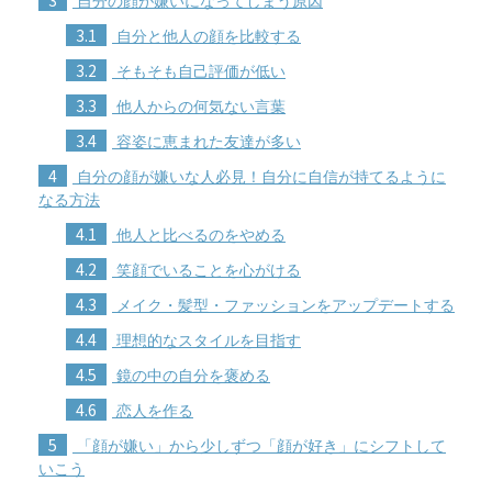
3
自分の顔が嫌いになってしまう原因
3.1
自分と他人の顔を比較する
3.2
そもそも自己評価が低い
3.3
他人からの何気ない言葉
3.4
容姿に恵まれた友達が多い
4
自分の顔が嫌いな人必見！自分に自信が持てるように
なる方法
4.1
他人と比べるのをやめる
4.2
笑顔でいることを心がける
4.3
メイク・髪型・ファッションをアップデートする
4.4
理想的なスタイルを目指す
4.5
鏡の中の自分を褒める
4.6
恋人を作る
5
「顔が嫌い」から少しずつ「顔が好き」にシフトして
いこう