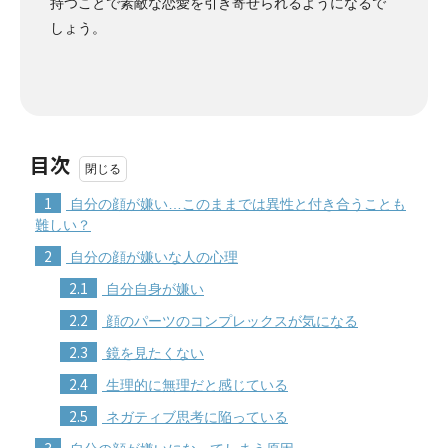
持つことで素敵な恋愛を引き寄せられるようになるで
しょう。
目次
1
自分の顔が嫌い…このままでは異性と付き合うことも
難しい？
2
自分の顔が嫌いな人の心理
2.1
自分自身が嫌い
2.2
顔のパーツのコンプレックスが気になる
2.3
鏡を見たくない
2.4
生理的に無理だと感じている
2.5
ネガティブ思考に陥っている