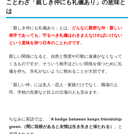
ことわざ「親しき仲にも礼儀あり」の意味と
は
「親しき仲にも礼儀あり」とは、
どんなに親密な仲・親しい
相手であっても、守るべき礼儀はわきまえなければいけない
という意味を持つ日本のことわざです
。
親しい関係になると、自然と態度や行動に遠慮がなくなって
くるものですが、そういう相手ほどいい関係を保つために礼
儀を持ち、失礼がないように努めることが大切です。
「親しい仲」には友人・恋人・家族だけでなく、職場の上
司、学校の先輩など目上の立場の人も含みます。
ちなみに英語では、「
A hedge between keeps friendship
green.（間に垣根があると友情は生き生きと保たれる）
」と
表現されます。