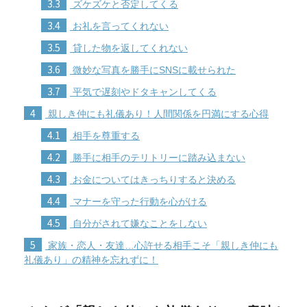
3.3
ズケズケと否定してくる
3.4
お礼を言ってくれない
3.5
貸した物を返してくれない
3.6
微妙な写真を勝手にSNSに載せられた
3.7
平気で遅刻やドタキャンしてくる
4
親しき仲にも礼儀あり！人間関係を円満にする心得
4.1
相手を尊重する
4.2
勝手に相手のテリトリーに踏み込まない
4.3
お金についてはきっちりすると決める
4.4
マナーを守った行動を心がける
4.5
自分がされて嫌なことをしない
5
家族・恋人・友達…心許せる相手こそ「親しき仲にも
礼儀あり」の精神を忘れずに！