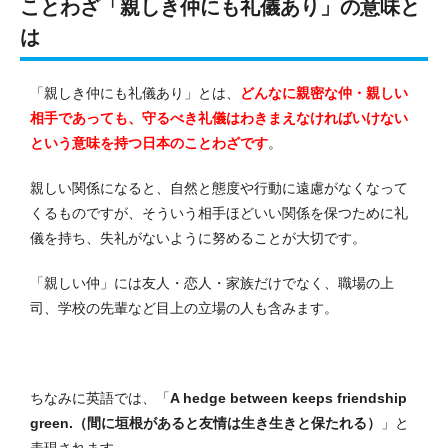
ことわざ「親しき仲にも礼儀あり」の意味と
は
「親しき仲にも礼儀あり」とは、
どんなに親密な仲・親しい
相手であっても、守るべき礼儀はわきまえなければいけない
という意味を持つ日本のことわざです
。
親しい関係になると、自然と態度や行動に遠慮がなくなって
くるものですが、そういう相手ほどいい関係を保つために礼
儀を持ち、失礼がないように努めることが大切です。
「親しい仲」には友人・恋人・家族だけでなく、職場の上
司、学校の先輩など目上の立場の人も含みます。
ちなみに英語では、「
A hedge between keeps friendship
green.（間に垣根があると友情は生き生きと保たれる）
」と
表現されます。