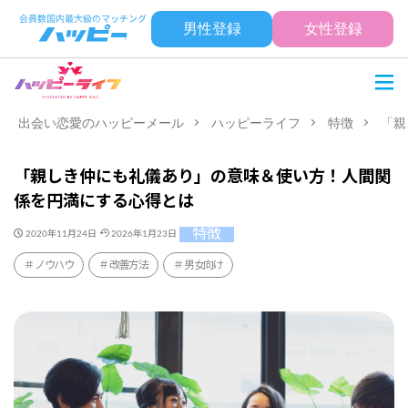
男性登録
女性登録
出会い恋愛のハッピーメール
ハッピーライフ
特徴
「親
「親しき仲にも礼儀あり」の意味＆使い方！人間関
係を円満にする心得とは
特徴
2020年11月24日
2026年1月23日
ノウハウ
改善方法
男女向け