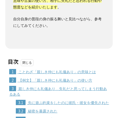
意味や言葉の使い方、相手に失礼だと思われる行動や
態度などを紹介いたします
。
自分自身の普段の身の振る舞いと見比べながら、参考
にしてみてください。
目次
1
ことわざ「親しき仲にも礼儀あり」の意味とは
2
【例文】「親しき仲にも礼儀あり」の使い方
3
親しき仲にも礼儀あり…失礼だと思ってしまう行動あ
るある
3.1
先に遊ぶ約束をしたのに彼氏・彼女を優先された
3.2
秘密を暴露された