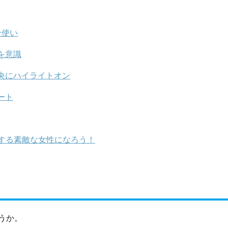
ン使い
を意識
央にハイライトオン
ート
する素敵な女性になろう！
うか。