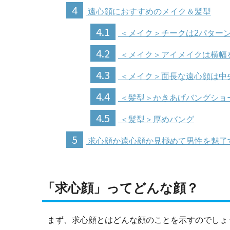
4
遠心顔におすすめのメイク＆髪型
4.1
＜メイク＞チークは2パター
4.2
＜メイク＞アイメイクは横幅
4.3
＜メイク＞面長な遠心顔は中
4.4
＜髪型＞かきあげバングショ
4.5
＜髪型＞厚めバング
5
求心顔か遠心顔か見極めて男性を魅了
「求心顔」ってどんな顔？
まず、求心顔とはどんな顔のことを示すのでしょ