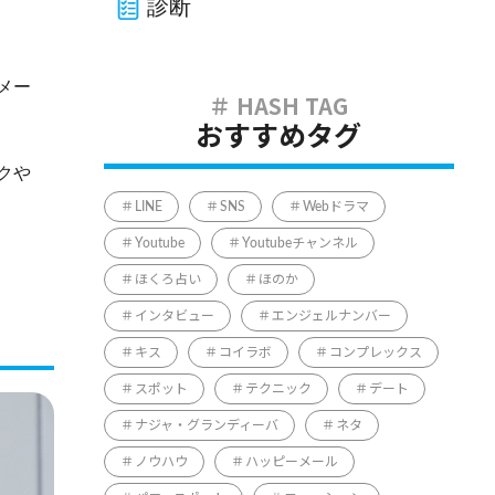
診断
メー
おすすめタグ
クや
LINE
SNS
Webドラマ
Youtube
Youtubeチャンネル
ほくろ占い
ほのか
インタビュー
エンジェルナンバー
キス
コイラボ
コンプレックス
スポット
テクニック
デート
ナジャ・グランディーバ
ネタ
ノウハウ
ハッピーメール