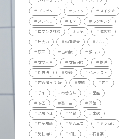
パワースポット
ファッション
プレゼント
メイク
メイク術
メンヘラ
モテ
ランキング
ロマンス詐欺
人気
体験談
出会い
動画紹介
占い
原因
吉崎綾
夢占い
女の本音
女性向け
婚活
対処法
復縁
心理テスト
恋の溜まりBar
恋愛
恋活
手相
改善方法
星座
映画
歌・曲
浮気
深層心理
特徴
生態
用語解説
男の本音
男女向け
男性向け
相性
石言葉