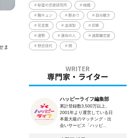
秘密の恋愛研究所
結婚
胸キュン
脈あり
自分磨き
花言葉
血液型
診断
運勢
運命の人
遠距離恋愛
野呂佳代
顔
せま
専門家・ライター
ハッピーライフ編集部
累計登録数3,500万以上、
2001年より運営している日
本最大級のマッチング・出
会いサービス「ハッピ...