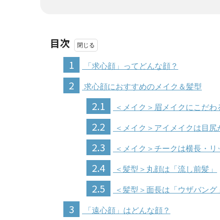
目次
1
「求心顔」ってどんな顔？
2
求心顔におすすめのメイク＆髪型
2.1
＜メイク＞眉メイクにこだわ
2.2
＜メイク＞アイメイクは目尻
2.3
＜メイク＞チークは横長・リ
2.4
＜髪型＞丸顔は「流し前髪」
2.5
＜髪型＞面長は「ウザバング
3
「遠心顔」はどんな顔？