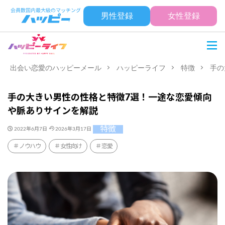
男性登録
女性登録
出会い恋愛のハッピーメール
ハッピーライフ
特徴
手の
手の大きい男性の性格と特徴7選！一途な恋愛傾向
や脈ありサインを解説
特徴
2022年6月7日
2026年3月17日
ノウハウ
女性向け
恋愛