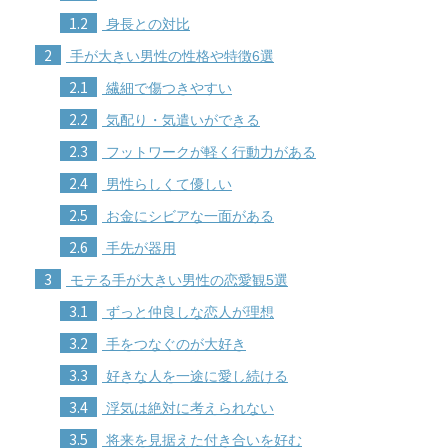
1.2
身長との対比
2
手が大きい男性の性格や特徴6選
2.1
繊細で傷つきやすい
2.2
気配り・気遣いができる
2.3
フットワークが軽く行動力がある
2.4
男性らしくて優しい
2.5
お金にシビアな一面がある
2.6
手先が器用
3
モテる手が大きい男性の恋愛観5選
3.1
ずっと仲良しな恋人が理想
3.2
手をつなぐのが大好き
3.3
好きな人を一途に愛し続ける
3.4
浮気は絶対に考えられない
3.5
将来を見据えた付き合いを好む