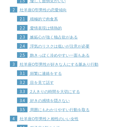
1.5
優しく面倒見がいい
2
牡羊座O型男性の恋愛傾向
2.1
積極的で肉食系
2.2
愛情表現は情熱的
2.3
嫉妬心が強く独占欲がある
2.4
浮気のリスクは低いが注意が必要
2.5
飽きっぽく冷めやすい一面もある
3
牡羊座O型男性が好きな人にする脈あり行動
3.1
頻繁に連絡をする
3.2
目を見て話す
3.3
2人きりの時間を大切にする
3.4
好きの感情を隠さない
3.5
周囲にもわかりやすい行動を取る
4
牡羊座O型男性と相性のいい女性