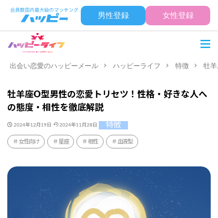
男性登録
女性登録
出会い恋愛のハッピーメール
ハッピーライフ
特徴
牡羊
牡羊座O型男性の恋愛トリセツ！性格・好きな人へ
の態度・相性を徹底解説
特徴
2024年12月19日
2024年11月28日
女性向け
星座
相性
血液型