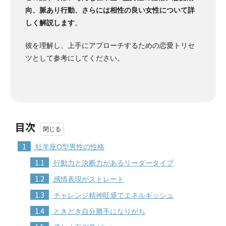
向、脈あり行動、さらには相性の良い女性について詳
しく解説します
。
彼を理解し、上手にアプローチするための恋愛トリセ
ツとして参考にしてください。
目次
1
牡羊座O型男性の性格
1.1
行動力と決断力があるリーダータイプ
1.2
感情表現がストレート
1.3
チャレンジ精神旺盛でエネルギッシュ
1.4
ときどき自分勝手になりがち