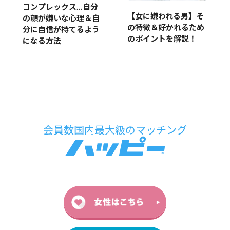
コンプレックス…自分
【女に嫌われる男】そ
の顔が嫌いな心理＆自
の特徴＆好かれるため
分に自信が持てるよう
のポイントを解説！
になる方法