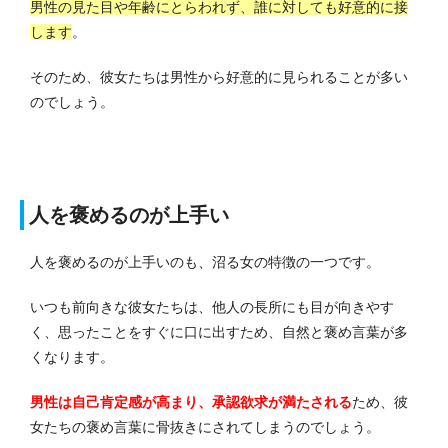
男性の見た目や年齢にとらわれず、誰に対しても好意的に接
します
。
そのため、彼女たちは男性から好意的に見られることが多い
のでしょう。
人を褒めるのが上手い
人を褒めるのが上手いのも、沼る女の特徴の一つです。
いつも前向きな彼女たちは、他人の長所にも目が向きやす
く、思ったことをすぐに口に出すため、自然と褒め言葉が多
くなります。
男性は自己肯定感が高まり、承認欲求が満たされる
ため、彼
女たちの褒め言葉に骨抜きにされてしまうのでしょう。