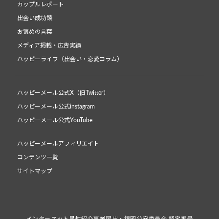
カップルレポート
出会い成功談
お褒めの言葉
メディア掲載・広告実績
ハッピーライフ（出会い・恋愛コラム）
ハッピーメール公式X（旧Twitter）
ハッピーメール公式instagram
ハッピーメール公式YouTube
ハッピーメールアフィリエイト
コンテンツ一覧
サイトマップ