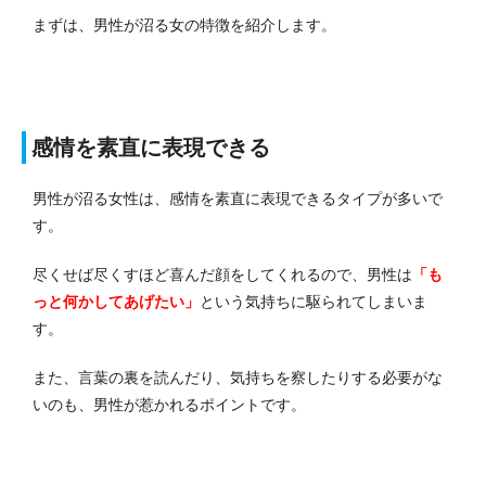
まずは、男性が沼る女の特徴を紹介します。
感情を素直に表現できる
男性が沼る女性は、感情を素直に表現できるタイプが多いで
す。
尽くせば尽くすほど喜んだ顔をしてくれるので、男性は
「も
っと何かしてあげたい」
という気持ちに駆られてしまいま
す。
また、言葉の裏を読んだり、気持ちを察したりする必要がな
いのも、男性が惹かれるポイントです。