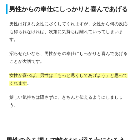
男性からの奉仕にしっかりと喜んであげる
男性は好きな女性に尽くしてくれますが、女性から何の反応
も得られなければ、次第に気持ちは離れていってしまいま
す。
沼らせたいなら、男性からの奉仕にしっかりと喜んであげる
ことが大切です。
女性が喜べば、男性は「もっと尽くしてあげよう」と思って
くれます
。
嬉しい気持ちは隠さずに、きちんと伝えるようにしましょ
う。