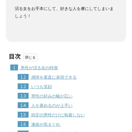
沼る女をお手本にして、好きな人を虜にしてしまいま
しょう！
目次
1
男性が沼る女の特徴
1.1
感情を素直に表現できる
1.2
いつも笑顔
1.3
男性の好みの幅が広い
1.4
人を褒めるのが上手い
1.5
特定の男性だけに執着しない
1.6
連絡が気まぐれ