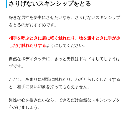
さりげないスキンシップをとる
好きな男性を夢中にさせたいなら、さりげないスキンシップ
をとるのがおすすめです。
相手を呼ぶときに肩に軽く触れたり、物を渡すときに手が少
しだけ触れたりする
ようにしてください。
自然なボディタッチに、きっと男性はドキドキしてしまうは
ずです。
ただし、あまりに頻繁に触れたり、わざとらしくしたりする
と、相手に良い印象を持ってもらえません。
男性の心を掴みたいなら、できるだけ自然なスキンシップを
心がけましょう。