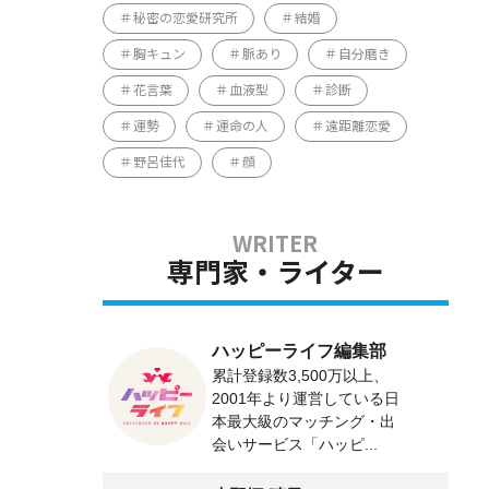
秘密の恋愛研究所
結婚
胸キュン
脈あり
自分磨き
花言葉
血液型
診断
運勢
運命の人
遠距離恋愛
野呂佳代
顔
専門家・ライター
ハッピーライフ編集部
累計登録数3,500万以上、
2001年より運営している日
本最大級のマッチング・出
会いサービス「ハッピ...