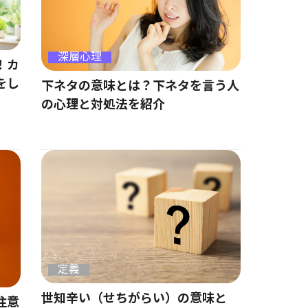
深層心理
！カ
をし
下ネタの意味とは？下ネタを言う人
の心理と対処法を紹介
定義
世知辛い（せちがらい）の意味と
注意