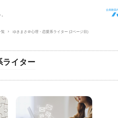
ト。
一覧
ゆきまさ＠心理・恋愛系ライター (2ページ目)
系ライター