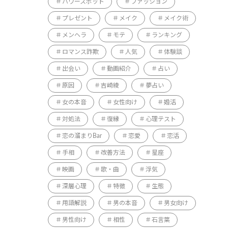
パワースポット
ファッション
プレゼント
メイク
メイク術
メンヘラ
モテ
ランキング
ロマンス詐欺
人気
体験談
出会い
動画紹介
占い
原因
吉崎綾
夢占い
女の本音
女性向け
婚活
対処法
復縁
心理テスト
恋の溜まりBar
恋愛
恋活
手相
改善方法
星座
映画
歌・曲
浮気
深層心理
特徴
生態
用語解説
男の本音
男女向け
男性向け
相性
石言葉