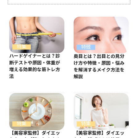
特集
特徴
ハードゲイナーとは？診
奥目とは？出目との見分
断テストや原因・体重が
け方や特徴・原因・悩み
増える効果的な筋トレ方
を解消するメイク方法を
法
解説
特集
特集
【美容家監修】ダイエッ
【美容家監修】ダイエッ