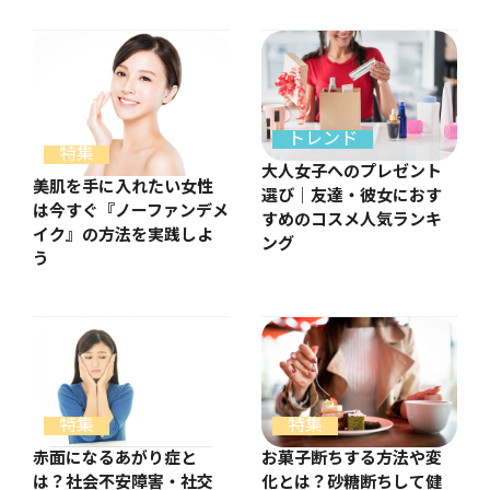
トレンド
特集
大人女子へのプレゼント
美肌を手に入れたい女性
選び｜友達・彼女におす
は今すぐ『ノーファンデメ
すめのコスメ人気ランキ
イク』の方法を実践しよ
ング
う
特集
特集
お菓子断ちする方法や変
赤面になるあがり症と
化とは？砂糖断ちして健
は？社会不安障害・社交