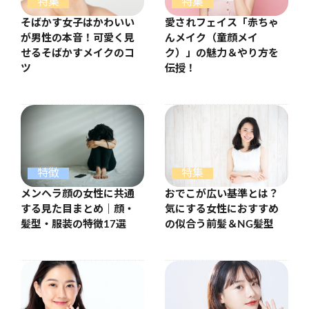
特集
特集
そばかす女子はかわいい
愛されフェイス「赤ちゃ
が男性の本音！可愛く見
んメイク（童顔メイ
せるそばかすメイクのコ
ク）」の魅力＆やり方を
ツ
伝授！
特徴
特集
メンヘラ顔の女性に共通
おでこが広い基準とは？
する見た目まとめ｜顔・
気にする女性におすすめ
髪型・服装の特徴17選
の似合う前髪＆NG髪型