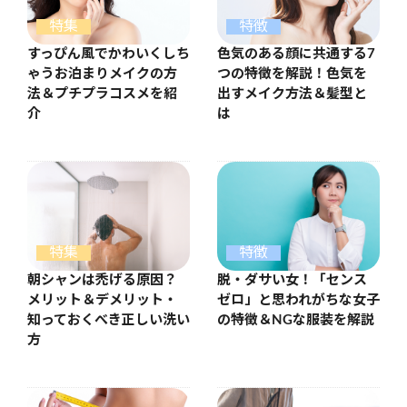
特集
特徴
すっぴん風でかわいくしち
色気のある顔に共通する7
ゃうお泊まりメイクの方
つの特徴を解説！色気を
法＆プチプラコスメを紹
出すメイク方法＆髪型と
介
は
特集
特徴
朝シャンは禿げる原因？
脱・ダサい女！「センス
メリット＆デメリット・
ゼロ」と思われがちな女子
知っておくべき正しい洗い
の特徴＆NGな服装を解説
方