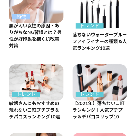
特徴
トレンド
肌が汚い女性の原因・あ
りがちなNG習慣とは？男
落ちないウォータープルー
性が好印象を抱く肌改善
フアイライナーの種類＆人
対策
気ランキング10選
トレンド
トレンド
敏感さんにもおすすめの
【2021年】落ちない口紅
荒れない口紅プチプラ＆
ランキング｜人気プチプ
デパコスランキング10選
ラ＆デパコスリップ10