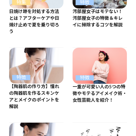
特集
特徴
日焼け跡を対処する方法
汚部屋女子はモテない！
とは？アフターケアや日
汚部屋女子の特徴＆キレ
焼け止めで夏を乗り切ろ
イに掃除するコツを解説
う
特徴
特徴
【陶器肌の作り方】憧れ
一重が可愛い人の5つの特
の陶器肌を作るスキンケ
徴やモテるアイメイク術・
アとメイクのポイントを
女性芸能人を紹介！
解説