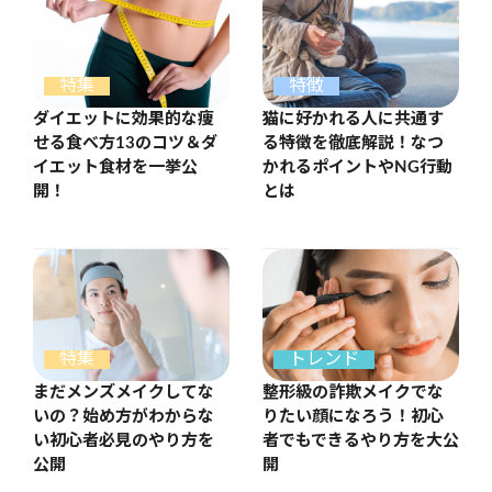
特徴
特集
猫に好かれる人に共通す
ダイエットに効果的な痩
る特徴を徹底解説！なつ
せる食べ方13のコツ＆ダ
かれるポイントやNG行動
イエット食材を一挙公
とは
開！
特集
トレンド
まだメンズメイクしてな
整形級の詐欺メイクでな
いの？始め方がわからな
りたい顔になろう！初心
い初心者必見のやり方を
者でもできるやり方を大公
公開
開