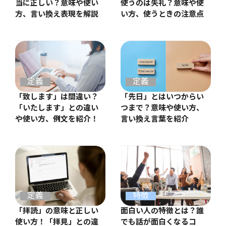
当に正しい？意味や使い
使うのは失礼？意味や使
方、言い換え表現を解説
い方、使うときの注意点
定義
定義
「先日」とはいつからい
「致します」は間違い？
つまで？意味や使い方、
「いたします」との違い
言い換え言葉を紹介
や使い方、例文を紹介！
定義
特徴
「拝読」の意味と正しい
面白い人の特徴とは？誰
使い方！「拝見」との違
でも話が面白くなるコ