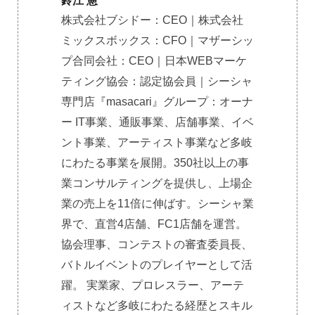
鈴江 憲
株式会社ブシドー：CEO｜株式会社
ミックスボックス：CFO｜マザーシッ
プ合同会社：CEO｜日本WEBマーケ
ティング協会：認定協会員｜シーシャ
専門店『masacari』グループ：オーナ
ー IT事業、通販事業、店舗事業、イベ
ント事業、アーティスト事業など多岐
にわたる事業を展開。350社以上の事
業コンサルティングを提供し、上場企
業の売上を11倍に伸ばす。シーシャ業
界で、直営4店舗、FC1店舗を運営。
協会理事、コンテストの審査委員長、
バトルイベントのプレイヤーとして活
躍。 実業家、プロレスラー、アーテ
ィストなど多岐にわたる経歴とスキル