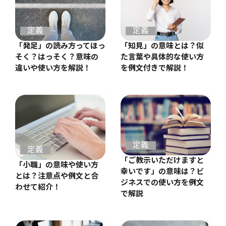
定義
定義
「発足」の読み方ってほっ
「知見」の意味とは？似
そく？はっそく？意味の
た言葉や具体的な使い方
違いや使い方を解説！
を例文付きで解説！
定義
定義
「ご教示いただけますと
「小職」の意味や使い方
幸いです」の意味は？ビ
とは？注意点や例文と合
ジネスでの使い方を例文
わせて紹介！
で解説