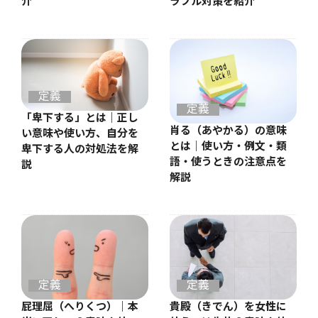
介
ラブル対策を紹介
定義
定義
「卑下する」とは｜正し
肖る（あやかる）の意味
い意味や使い方、自分を
とは｜使い方・例文・類
卑下する人の対処法を解
語・使うときの注意点を
説
解説
定義
定義
屁理屈（へりくつ）｜本
貴殿（きでん）を女性に