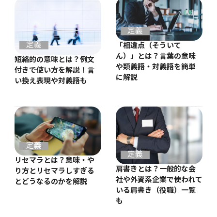
定義
定義
「相違点（そういて
ん）」とは？言葉の意味
短絡的の意味とは？例文
や類義語・対義語を簡単
付きで使い方を解説！言
に解説
い換え表現や対義語も
定義
定義
リセマラとは？意味・や
肩書きとは？一般的な会
り方とリセマラしすぎる
社や外資系企業で使われて
とどうなるのかを解説
いる肩書き（役職）一覧
も