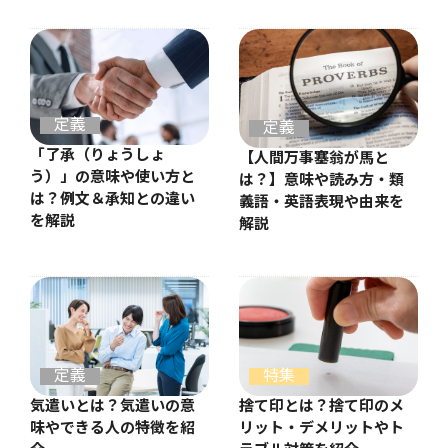
定義
定義
「了承（りょうしょ
【人間万事塞翁が馬と
う）」の意味や使い方と
は？】意味や読み方・類
は？例文＆承知との違い
義語・英語表現や由来を
を解説
解説
定義
特集
気遣いとは？気遣いの意
捨て印とは？捨て印のメ
味やできる人の特徴を紹
リット・デメリットやト