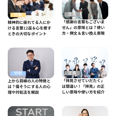
定義
特集
「感謝の言葉もございま
精神的に疲れてる人にか
せん」の意味とは？使い
ける言葉12選＆心を癒す
方・例文＆言い換え表現
ときの大切なポイント
定義
特徴
「拝見させていだたく」
上から目線の人の特徴と
は間違い！「拝見」の正
は？偉そうにする人の心
しい意味や使い方を紹介
理や対処法を解説