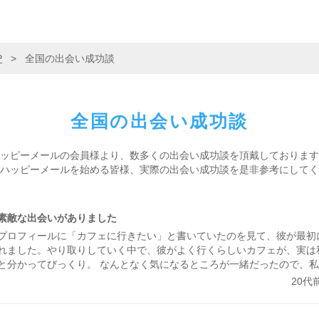
P
>
全国の出会い成功談
全国の
出会い成功談
ッピーメールの会員様より、
数多くの出会い成功談を頂戴しております
ハッピーメールを始める皆様、
実際の出会い成功談を是非参考にしてく
素敵な出会いがありました
プロフィールに「カフェに行きたい」と書いていたのを見て、彼が最初
れました。やり取りしていく中で、彼がよく行くらしいカフェが、実は
と分かってびっくり。 なんとなく気になるところが一緒だったので、
くメッセージが盛り上がり嬉しかったです。 カフェに誘ってもらい、
20代
とっても話しやすくて、時間があっという間。 少し年上でしたが、気
じが心地よくて、「また会いたいな」と素直に伝えました。彼のちょっ