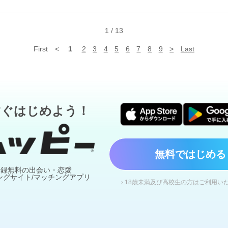
幸せになれるといいねルフィ〜😭💖💖
1
/
13
First
<
1
2
3
4
5
6
7
8
9
>
Last
すぐはじめよう！
無料ではじめる
登録無料の出会い・恋愛
ングサイト/マッチングアプリ
› 18歳未満及び高校生の方はご利用い