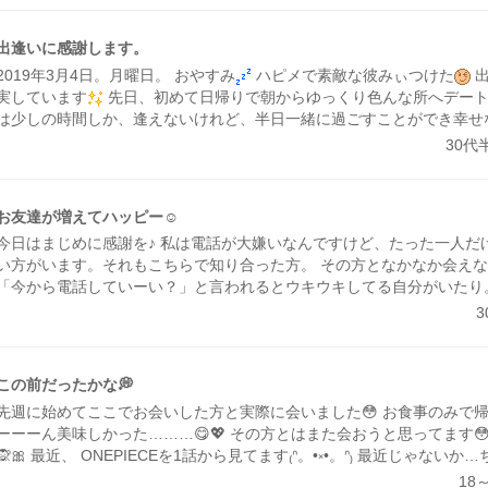
がありました。 女性がプロフィールをよく見てなかったことが原因で
それから1週間ぐらいで足跡で見て見られていたよ。 私が何となく申し
出逢いに感謝します。
ってメールをした。 その時は映画館で待っていて、映画が終わったら
2019年3月4日。月曜日。 おやすみ
ハピメで素敵な彼みぃつけた
出
たら、会いましょうとメールが返信が来たよ。 その時に時間を間違え
実しています
先日、初めて日帰りで朝からゆっくり色んな所へデー
くなったけど女性はそれでも会っていい出会いをしました。 でも、会
は少しの時間しか、逢えないけれど、半日一緒に過ごすことができ幸せ
い方・気遣い・信頼関係できる女性でした！ これは出来ないことです
氏がK市に用事があるので一緒について行きました
用事のあとにボウ
30代
でしょうね。だけど、待ってくれた。本当に本気ですごい方ですよ。 
した
なんと、彼氏がすごく上手でびっくりしました
私はというと。
思ったら相手の気持ちを考えることが会える近道だと思う😆 思い通り
ったり久しぶり溝掃除です
だけど97点と100点で終わりました
次
に行こうと思う人がいますが、それじゃ、会えないよね。 お互いに、
うに鍛えて上達を見てほしいと思います
ボウリングしたあとに無料ク
く会えるではと思います。 私は障害者だけど、普通の男ですよ。 それ
お友達が増えてハッピー☺️
イコロがゾロ目がでたら景品
いきなりゾロ目出て、海の生き物です
かな😊 まぁ、苦手な人もいるでしょうけどね。 いつも日記見ていただ
今日はまじめに感謝を♪ 私は電話が大嫌いなんですけど、たった一人だ
います。 (b｀>▽<´)-bイエーイ☆゛ アディオス!!( -`ω-)b💕
い方がいます。それもこちらで知り合った方。 その方となかなか会え
「今から電話していーい？」と言われるとウキウキしてる自分がいたり
落ち着くんでしょうね。 会話のキャッチボールが本当に楽しい。 色々
お友達になれたことは本当に幸せです(๑′ᴗ‵๑) あのまま家と仕事の往
日常の楽しみがないままネットゲーム廃人で歳を取っていただろうなあ
ます。 仲良くして下さってる皆様からは仕事の話や楽しい話が出来て
この前だったかな💭
これからもどうぞ仲良くしてやってくださいな☺️
先週に始めてここでお会いした方と実際に会いました😳 お食事のみで
ーーーん美味しかった………😋💖 その方とはまた会おうと思ってます😳
🙊🎀 最近、 ONEPIECEを1話から見てます₍ᐢ。•༝•。ᐢ₎ 最近じゃな
すね笑 昨日エースが亡くなってしまう回を見て幼少期の回想を見て……
18