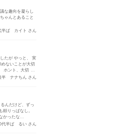
かはわからないけ
思議な趣向を凝らし
がちゃんとあること
代半ば カイト さん
したが やっと、 実
諦めないことが大切
。 ホント、大切に
｀*)
後半 ナナちん さん
てるんだけど、ずっ
も頼りっぱなし。
なかったな…
30代半ば るい さん