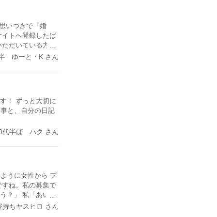
 思いつきで『婚
サイトへ登録したば
いただいている方々
に会って、 2月か
前半 ゆーと・K さん
時の結婚の7割は、
『自力で婚活が出来
が(笑)
す！ ずっと大切に
る事と、自分の日記
30代半ば ハク さん
ように女性から プ
ですね。私の募集で
う？」 私「あい、
ね？」 私「大丈夫
害持ちヤスヒロ さん
はメールをしない時