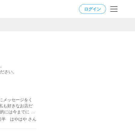
ログイン
。
ださい。
にメッセージをく
私も好きなお店だ
私的には今までにな
実際にお会いすると
前半 はやはや さん
を使わずに話せる感
と嬉しそうな顔を