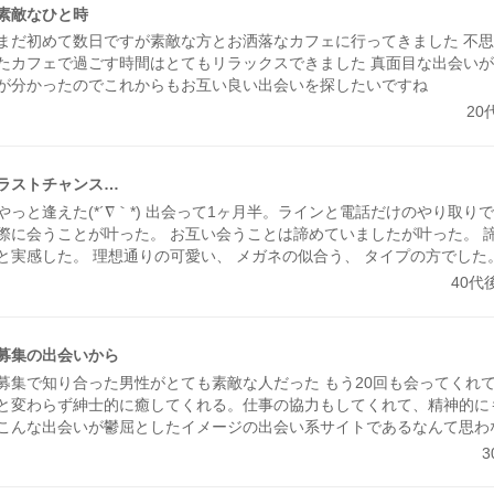
みたら、思わずドキドキしました。 成功談でいいのか…まだどうなる
素敵なひと時
ど、出会えてよかったと思える人になりました。
まだ初めて数日ですが素敵な方とお洒落なカフェに行ってきました 不
たカフェで過ごす時間はとてもリラックスできました 真面目な出会い
が分かったのでこれからもお互い良い出会いを探したいですね
20
ラストチャンス…
やっと逢えた(*´∇｀*) 出会って1ヶ月半。ラインと電話だけのやり取りで
際に会うことが叶った。 お互い会うことは諦めていましたが叶った。 
と実感した。 理想通りの可愛い、 メガネの似合う、 タイプの方でした
したいと思った。 また会う約束もできた。 こんな僕と… ありがとう(*´∇
40代
募集の出会いから
募集で知り合った男性がとても素敵な人だった もう20回も会ってくれ
と変わらず紳士的に癒してくれる。仕事の協力もしてくれて、精神的に
こんな出会いが鬱屈としたイメージの出会い系サイトであるなんて思わ