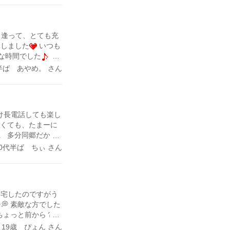
私が怒ったですね。
訳ないと気持ちにな
会おうとメールをし
逢って、とても充
てしまい、印象を悪
トしました
いつも
えたのは女性の優し
な時間でした
彼
。待つとかあえない
リング2ゲームしま
半ば あやめ。 さん
本当に会いたいなと
 ピンの間をくぐ
にいかないと他の人
はストライク出るよ
待ってられる人が早
レーンゲームでサ
を差別するのは嫌い
。
いてありがとうござ
け長電話しても楽し
なくても、たまーに
。 多分同郷だから
な職業の方とここで
30代半ば ちぃ さん
復だけだったらきっと
〜とつくづく思い
すごく勉強になる。
帰宅したのですがう
💭 素敵な方でした
いか…ちょっと前から？で
ボロ泣きです😢笑
～19歳 ぴょん さん