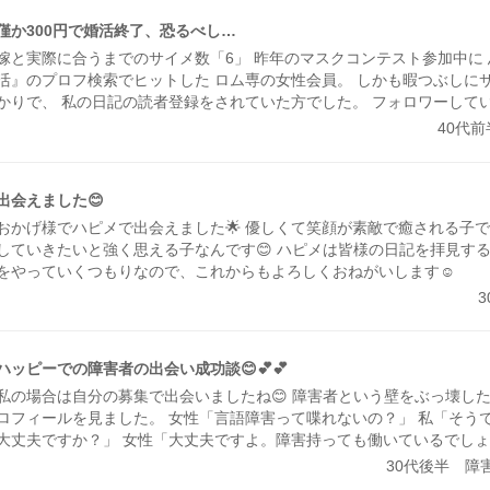
僅か300円で婚活終了、恐るべし…
嫁と実際に合うまでのサイメ数「6」 昨年のマスクコンテスト参加中に
活』のプロフ検索でヒットした ロム専の女性会員。 しかも暇つぶしに
かりで、 私の日記の読者登録をされていた方でした。 フォロワーして
を 全く確認していなかったので 全然気が付いてませんでしたが💦 1月末
40代
ら交際を始めて、 8月から同棲、 今年の1月26日に入籍しました。 今
サイトでの出会いなので 特に珍しいことではありませんけどね。 但し
る人に限る』 …とか言いつつ、 日記友達の根回しのおかげなんでしょう
出会えました😊
おかげ様でハピメで出会えました🌟 優しくて笑顔が素敵で癒される子で
していきたいと強く思える子なんです😊 ハピメは皆様の日記を拝見す
をやっていくつもりなので、これからもよろしくおねがいします☺️
ハッピーでの障害者の出会い成功談😊💕💕
私の場合は自分の募集で出会いましたね😊 障害者という壁をぶっ壊した
ロフィールを見ました。 女性「言語障害って喋れないの？」 私「そう
大丈夫ですか？」 女性「大丈夫ですよ。障害持っても働いているでしょ
働いていますよ。」 女性「それに喋れないだけで身体とか歩けるんだよ
30代後半 障
ですよ。身体も歩けますよ。」 というメールやりとりではじまり 1度