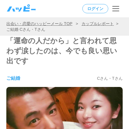
ログイン
出会い・恋愛のハッピーメール TOP
>
カップルレポート
>
ご結婚 Cさん・Tさん
「運命の人だから」と言われて思
わず涙したのは、今でも良い思い
出です
ご結婚
Cさん・Tさん