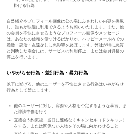
掛ける行為
自己紹介やプロフィール画像は公の場にふさわしい内容を掲載
し、誰もが快適に利用できるようお願いいたします。また、他
の会員を不快にさせるようなプロフィール画像やメッセージ
は、あなたの信頼を傷つけるばかりか、ハッピーメール内での
婚活・恋活・友達探しに悪影響を及ぼします。弊社が特に悪質
と判断した場合には、サービスの利用停止、または会員資格の
停止を行います。
いやがらせ行為・差別行為・暴力行為
以下に挙げる、他のユーザーを不快にさせる行為はいやがらせ
行為として禁止します。
他のユーザーに対し、容姿や人格を否定するような暴言、ま
た誹謗中傷を行う
直接会う約束後、当日に連絡なくキャンセル（ドタキャン）
をする、または関係ない人物をその場に向かわせること