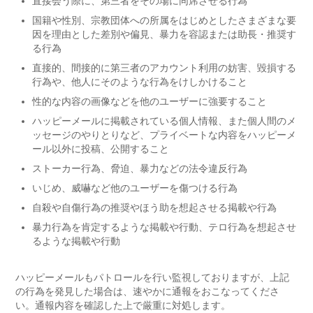
直接会う際に、第三者をその場に同席させる行為
国籍や性別、宗教団体への所属をはじめとしたさまざまな要
因を理由とした差別や偏見、暴力を容認または助長・推奨す
る行為
直接的、間接的に第三者のアカウント利用の妨害、毀損する
行為や、他人にそのような行為をけしかけること
性的な内容の画像などを他のユーザーに強要すること
ハッピーメールに掲載されている個人情報、また個人間のメ
ッセージのやりとりなど、プライベートな内容をハッピーメ
ール以外に投稿、公開すること
ストーカー行為、脅迫、暴力などの法令違反行為
いじめ、威嚇など他のユーザーを傷つける行為
自殺や自傷行為の推奨やほう助を想起させる掲載や行為
暴力行為を肯定するような掲載や行動、テロ行為を想起させ
るような掲載や行動
ハッピーメールもパトロールを行い監視しておりますが、上記
の行為を発見した場合は、速やかに通報をおこなってくださ
い。通報内容を確認した上で厳重に対処します。