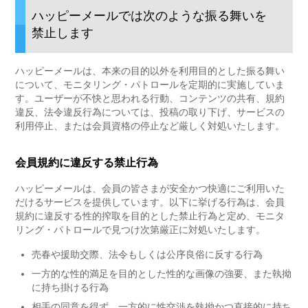
ハッピーメールでは次のような振る舞いを
禁止します
ハッピーメールは、本来の目的以外を利用目的とした振る舞い
について、モニタリング・パトロールを定期的に実施していま
す。ユーザーが不快と思われる行動、コンテンツの共有、規約
違反、法令違反行為については、投稿の取り下げ、サービスの
利用停止、または会員資格の停止など厳しく対処いたします。
会員規約に違反する禁止行為
ハッピーメールは、会員の皆さまが安全かつ快適にご利用いた
だけるサービスを提供しています。以下に挙げる行為は、会員
規約に違反する性的搾取を目的とした禁止行為と定め、モニタ
リング・パトロールで見つけ次第厳正に対処いたします。
売春や援助交際、法令もしくは公序良俗に反する行為
一方的な性的満足を目的とした性的な画像の強要、また執拗
に持ち掛ける行為
相手の同意を得ず、一方的に性交渉を執拗かつ直接的に持ち