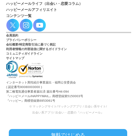
ハッピーメールライフ（出会い・恋愛コラム）
ハッピーメールアフィリエイト
コンテンツ一覧
会員規約
プライバシーポリシー
会社概要/特定商取引法に基づく表記
利用者情報の外部送信に関するガイドライン
コミュニティガイドライン
サイトマップ
インターネット異性紹介事業届出・福岡公安委員会
( 認定番号90080003000 )
第二種電気通信事業者届出済 届出番号H4-094
『ハッピーメール/HAPPYMAIL』商標登録第5150003号
『ハッピー』商標登録第6953061号
© マッチングサイト/マッチングアプリ / 出会い系サイト/
出会い系アプリ/ 出会い・恋愛の『ハッピーメール』
無料ではじめる