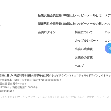
新規女性会員登録 18歳以上
ハッピーメールとは
メデ
新規男性会員登録 18歳以上
ハッピーメールの想い
ハッ
P
会員ログイン
料金について
ハッ
カップルレポート
コン
出会い成功談
お褒めの言葉
ヘルプ
取引法に基づく表記
利用者情報の外部送信に関するガイドライン
コミュニティガイドライン
サイトマッ
介事業届出・福岡公安委員会
( 認定番号90080003000 )
出済 届出番号H4-094
PYMAIL』商標登録第5150003号
953061号
マッチングサイト/マッチングアプリ / 出会い系サイト/
出会い系アプリ/ 出会い・恋愛の『ハッピーメ