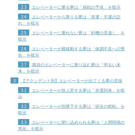
2.3
エレベーターに乗る夢は「挑戦の予兆」を暗示
2.4
エレベーターから降りる夢は「幸運・不運の訪
れ」を暗示
2.5
エレベーターに乗れない夢は「好機の見逃し」を
暗示
2.6
エレベーターが横移動する夢は「体調不良への警
告」を暗示
2.7
満員のエレベーターに乗り込む夢は「明るい未
来」を暗示
3
【アクシデント別】エレベーターが出てくる夢の意味
3.1
エレベーターが急上昇する夢は「幸運到来」を暗
示
3.2
エレベーターが急降下する夢は「状況の暗転」を
暗示
3.3
エレベーターに閉じ込められる夢は「人間関係の
悪化」を暗示