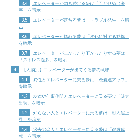
3.4
エレベーターが動き続ける夢は「予期せぬ出来
事」を暗示
3.5
エレベーターが落ちる夢は「トラブル発生」を暗
示
3.6
エレベーターが揺れる夢は「変化に対する動揺」
を暗示
3.7
エレベーターが上がったり下がったりする夢は
「ストレス過多」を暗示
4
【人物別】エレベーターが出てくる夢の意味
4.1
異性とエレベーターに乗る夢は「恋愛運アップ」
を暗示
4.2
友達や仕事仲間とエレベーターに乗る夢は「味方
出現」を暗示
4.3
知らない人とエレベーターに乗る夢は「対人運上
昇」を暗示
4.4
過去の恋人とエレベーターに乗る夢は「復縁成
就」を暗示