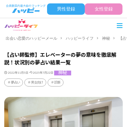
男性登録
女性登録
出会い恋愛のハッピーメール
ハッピーライフ
神秘
【占
【占い師監修】エレベーターの夢の意味を徹底解
説！状況別の夢占い結果一覧
神秘
2022年11月5日
2025年7月22日
夢占い
男女向け
診断