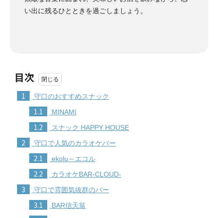
い出に残るひとときを過ごしましょう。
目次
1
守口のおすすめスナック
1.1
MINAMI
1.2
スナック HAPPY HOUSE
2
守口で人気のカラオケバー
2.1
ekolu～エコル
2.2
カラオケBAR-CLOUD-
3
守口で雰囲気抜群のバー
3.1
BAR信天翁