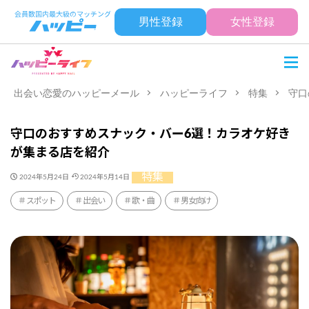
男性登録
女性登録
出会い恋愛のハッピーメール
ハッピーライフ
特集
守口
守口のおすすめスナック・バー6選！カラオケ好き
が集まる店を紹介
特集
2024年5月24日
2024年5月14日
スポット
出会い
歌・曲
男女向け