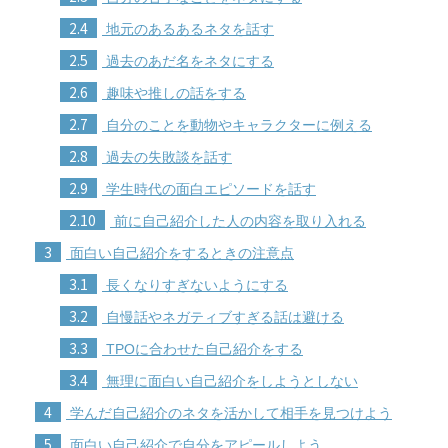
2.4
地元のあるあるネタを話す
2.5
過去のあだ名をネタにする
2.6
趣味や推しの話をする
2.7
自分のことを動物やキャラクターに例える
2.8
過去の失敗談を話す
2.9
学生時代の面白エピソードを話す
2.10
前に自己紹介した人の内容を取り入れる
3
面白い自己紹介をするときの注意点
3.1
長くなりすぎないようにする
3.2
自慢話やネガティブすぎる話は避ける
3.3
TPOに合わせた自己紹介をする
3.4
無理に面白い自己紹介をしようとしない
4
学んだ自己紹介のネタを活かして相手を見つけよう
5
面白い自己紹介で自分をアピールしよう