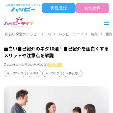
男性登録
女性登録
出会い恋愛のハッピーメール
ハッピーライフ
特集
面白
面白い自己紹介のネタ10選！自己紹介を面白くする
メリットや注意点を解説
特集
2025年3月7日
2026年5月22日
テクニック
ネタ
ノウハウ
男女向け