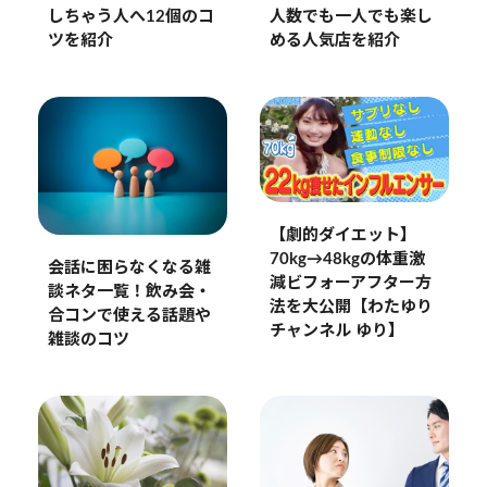
人数でも一人でも楽し
しちゃう人へ12個のコ
める人気店を紹介
ツを紹介
【劇的ダイエット】
70kg→48kgの体重激
会話に困らなくなる雑
減ビフォーアフター方
談ネタ一覧！飲み会・
法を大公開【わたゆり
合コンで使える話題や
チャンネル ゆり】
雑談のコツ