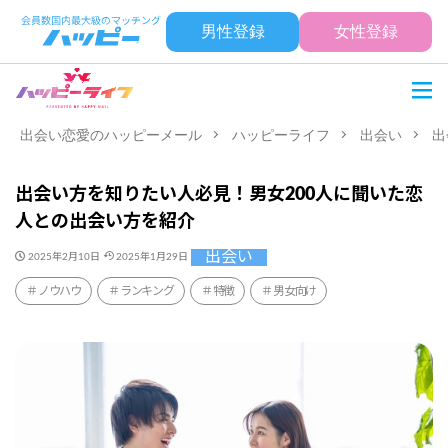
男性登録
女性登録
出会い恋愛のハッピーメール
ハッピーライフ
出会い
出
出会い方を知りたい人必見！男女200人に聞いた恋
人との出会い方を紹介
出会い
2025年2月10日
2025年1月29日
ノウハウ
ランキング
特徴
男女向け