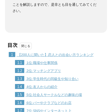
ことを解説しますので、是非とも目を通してみてくだ
さい。
目次
1
【200人に聞いた】恋人との出会い方ランキング
1.1
1位:職場や仕事関係
1.2
2位:マッチングアプリ
1.3
3位:学生時代の同級生や知り合い
1.4
4位:友人からの紹介
1.5
5位:社会人サークルなどの趣味の場
1.6
6位:バーやクラブなどのお店
1.7
7位:SNSやインターネット上