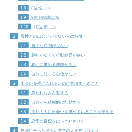
1.8
8位:合コン
1.9
9位:結婚相談所
1.10
10位:街コン
2
異性との出会いが少ない人の特徴
2.1
自由な時間が少ない
2.2
趣味がなくて行動範囲が狭い
2.3
異性に求める理想が高い
2.4
自分に対する自信がない
3
出会いを手に入れるために意識すべきこと
3.1
身だしなみを整える
3.2
自分から積極的に行動する
3.3
周りの人に出会いを求めていることを伝える
3.4
恋愛の目標をはっきりさせる
4
自分に合った出会い方で恋人を見つけよう