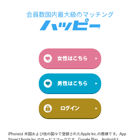
iPhoneは 米国および他の国々で登録されたApple Inc.の商標です。App
StoreはApple Inc.のサービスマークです。Google Play、Androidは、