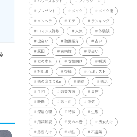
パワースポット
ファッション
プレゼント
メイク
メイク術
メンヘラ
モテ
ランキング
ロマンス詐欺
人気
体験談
出会い
動画紹介
占い
原因
吉崎綾
夢占い
る
女の本音
女性向け
婚活
対処法
復縁
心理テスト
恋の溜まりBar
恋愛
恋活
手相
改善方法
星座
映画
歌・曲
浮気
深層心理
特徴
生態
用語解説
男の本音
男女向け
男性向け
相性
石言葉