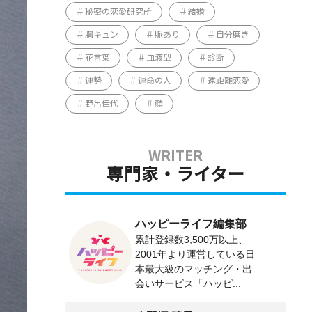
秘密の恋愛研究所
結婚
胸キュン
脈あり
自分磨き
花言葉
血液型
診断
運勢
運命の人
遠距離恋愛
野呂佳代
顔
専門家・ライター
ハッピーライフ編集部
累計登録数3,500万以上、
2001年より運営している日
本最大級のマッチング・出
会いサービス「ハッピ...