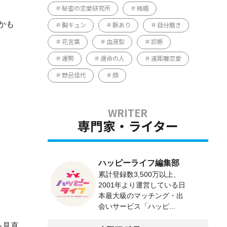
秘密の恋愛研究所
結婚
かも
胸キュン
脈あり
自分磨き
花言葉
血液型
診断
運勢
運命の人
遠距離恋愛
野呂佳代
顔
専門家・ライター
ハッピーライフ編集部
累計登録数3,500万以上、
2001年より運営している日
本最大級のマッチング・出
会いサービス「ハッピ...
を見直