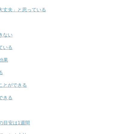
大丈夫」と思っている
きない
ている
効果
る
ことができる
できる
の目安は1週間