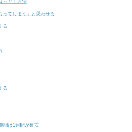
ほっとく方法
なってしまう」と思わせる
する
う
する
期間は1週間が目安