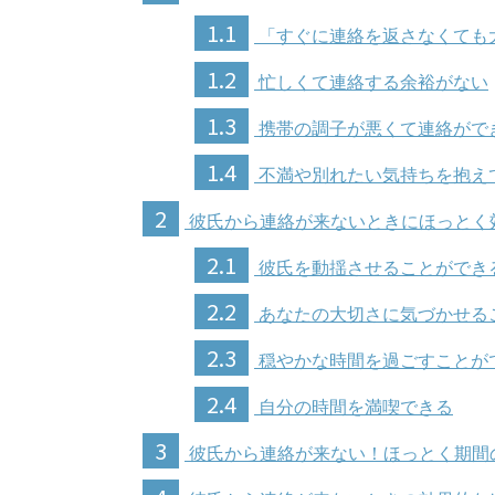
1.1
「すぐに連絡を返さなくても
1.2
忙しくて連絡する余裕がない
1.3
携帯の調子が悪くて連絡がで
1.4
不満や別れたい気持ちを抱え
2
彼氏から連絡が来ないときにほっとく
2.1
彼氏を動揺させることができ
2.2
あなたの大切さに気づかせる
2.3
穏やかな時間を過ごすことが
2.4
自分の時間を満喫できる
3
彼氏から連絡が来ない！ほっとく期間