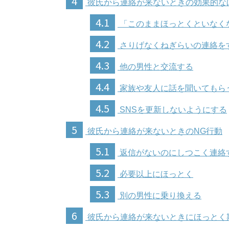
4
彼氏から連絡が来ないときの効果的な
4.1
「このままほっとくといなく
4.2
さりげなくねぎらいの連絡を
4.3
他の男性と交流する
4.4
家族や友人に話を聞いてもら
4.5
SNSを更新しないようにする
5
彼氏から連絡が来ないときのNG行動
5.1
返信がないのにしつこく連絡
5.2
必要以上にほっとく
5.3
別の男性に乗り換える
6
彼氏から連絡が来ないときにほっとく