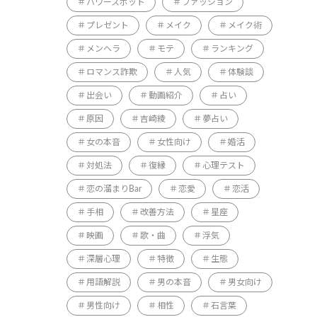
パワースポット
ファッション
プレゼント
メイク
メイク術
メンヘラ
モテ
ランキング
ロマンス詐欺
人気
体験談
出会い
動画紹介
占い
原因
吉崎綾
夢占い
女の本音
女性向け
婚活
対処法
復縁
心理テスト
恋の溜まりBar
恋愛
恋活
手相
改善方法
星座
映画
歌・曲
浮気
深層心理
特徴
生態
用語解説
男の本音
男女向け
男性向け
相性
石言葉