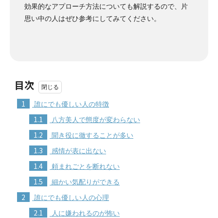
効果的なアプローチ方法についても解説するので、片
思い中の人はぜひ参考にしてみてください。
目次
1
誰にでも優しい人の特徴
1.1
八方美人で態度が変わらない
1.2
聞き役に徹することが多い
1.3
感情が表に出ない
1.4
頼まれごとを断れない
1.5
細かい気配りができる
2
誰にでも優しい人の心理
2.1
人に嫌われるのが怖い