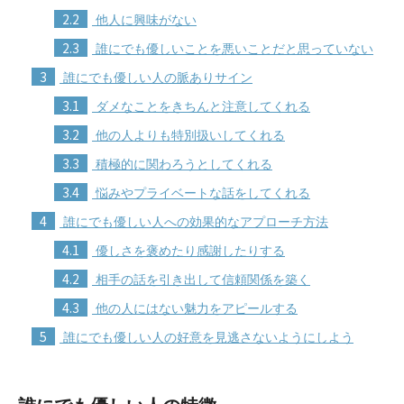
2.2
他人に興味がない
2.3
誰にでも優しいことを悪いことだと思っていない
3
誰にでも優しい人の脈ありサイン
3.1
ダメなことをきちんと注意してくれる
3.2
他の人よりも特別扱いしてくれる
3.3
積極的に関わろうとしてくれる
3.4
悩みやプライベートな話をしてくれる
4
誰にでも優しい人への効果的なアプローチ方法
4.1
優しさを褒めたり感謝したりする
4.2
相手の話を引き出して信頼関係を築く
4.3
他の人にはない魅力をアピールする
5
誰にでも優しい人の好意を見逃さないようにしよう