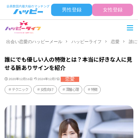
男性登録
女性登録
出会い恋愛のハッピーメール
ハッピーライフ
恋愛
誰に
誰にでも優しい人の特徴とは？本当に好きな人に見
せる脈ありサインを紹介
恋愛
2020年12月16日
2024年12月7日
テクニック
女性向け
深層心理
特徴