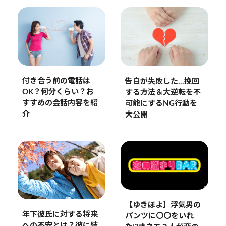
付き合う前の電話は
告白が失敗した…挽回
OK？何分くらい？お
する方法＆大逆転を不
すすめの会話内容を紹
可能にするNG行動を
介
大公開
【ゆきぽよ】浮気男の
年下彼氏に対する将来
パンツに〇〇をいれ
への不安とは？彼に結