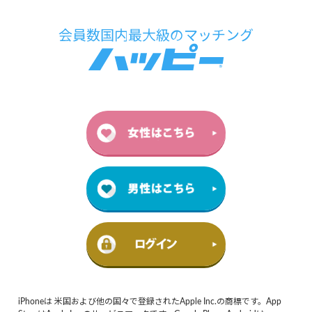
iPhoneは 米国および他の国々で登録されたApple Inc.の商標です。App