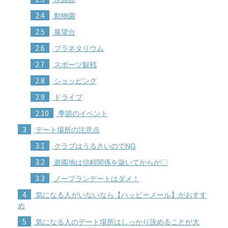
2.4
動物園
2.5
展望台
2.6
プラネタリウム
2.7
スポーツ観戦
2.8
ショッピング
2.9
ドライブ
2.10
季節のイベント
3
デート場所の注意点
3.1
クラブはうるさいのでNG
3.2
遊園地は信頼関係を築いてからが〇
3.3
ノープランデートはダメ！
4
気になる人がいないなら【ハッピーメール】がおすす
め
5
気になる人のデート場所はしっかり決めることが大