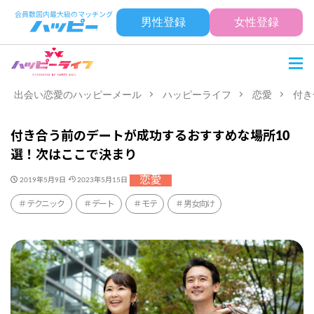
男性登録
女性登録
出会い恋愛のハッピーメール
ハッピーライフ
恋愛
付き
付き合う前のデートが成功するおすすめな場所10
選！次はここで決まり
恋愛
2019年5月9日
2023年5月15日
テクニック
デート
モテ
男女向け