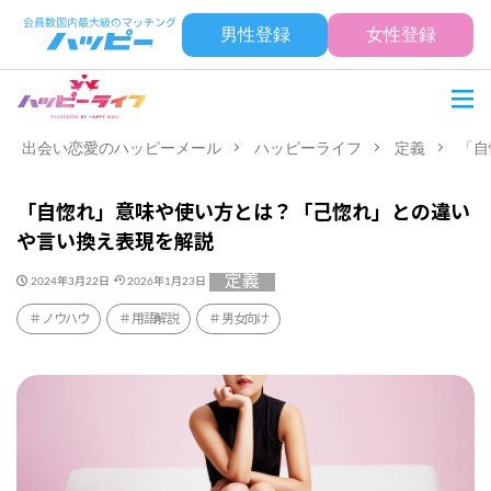
男性登録
女性登録
出会い恋愛のハッピーメール
ハッピーライフ
定義
「自
「自惚れ」意味や使い方とは？「己惚れ」との違い
や言い換え表現を解説
定義
2024年3月22日
2026年1月23日
ノウハウ
用語解説
男女向け