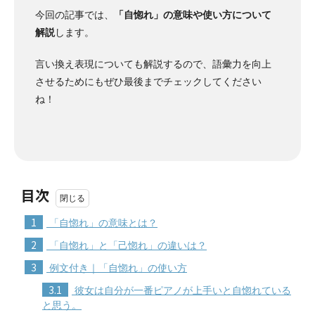
今回の記事では、
「自惚れ」の意味や使い方について
解説
します。
言い換え表現についても解説するので、語彙力を向上
させるためにもぜひ最後までチェックしてください
ね！
目次
1
「自惚れ」の意味とは？
2
「自惚れ」と「己惚れ」の違いは？
3
例文付き｜「自惚れ」の使い方
3.1
彼女は自分が一番ピアノが上手いと自惚れている
と思う。