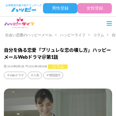
男性登録
女性登録
出会い恋愛のハッピーメール
ハッピーライフ
コラム
自
自分を偽る恋愛「ブリュレな恋の壊し方」ハッピー
メールWebドラマ＠第1話
コラム
2019年8月1日
2025年4月30日
Webドラマ
人気
野呂佳代