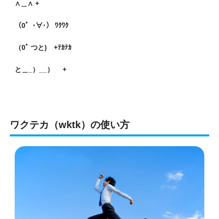
∧＿∧ +
（0゜･∀･） ﾜｸﾜｸ
（0ﾟ つと) +ﾃｶﾃｶ
と＿_）__） +
ワクテカ（wktk）の使い方