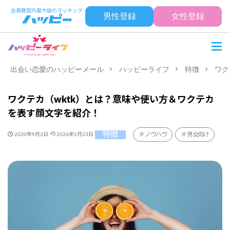
男性登録
女性登録
出会い恋愛のハッピーメール
ハッピーライフ
特徴
ワク
ワクテカ（wktk）とは？意味や使い方＆ワクテカ
を表す顔文字を紹介！
特徴
ノウハウ
男女向け
2020年9月2日
2026年1月23日