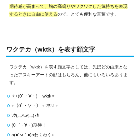
期待感が高まって、胸の高鳴りやワクワクした気持ちを表現
するときに自由に使える
ので、とても便利な言葉です。
ワクテカ（wktk）を表す顔文字
ワクテカ（wktk）を表す顔文字としては、先ほどの由来とな
ったアスキーアートの顔はもちろん、他にもいろいろありま
す。
✧+(0ﾟ・∀・) + wktk✧
+（0ﾟ・∀・） + ﾜｸﾃｶ +
ﾜｸ(灬ºωº灬)ﾃｶ
(0゜・∀・)期待！
o(●´ω｀●)oわくわく♪