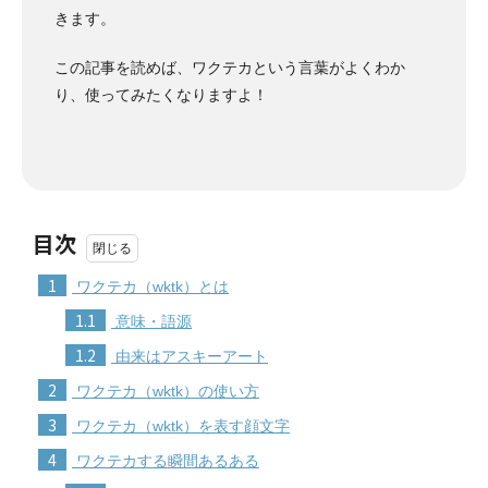
きます。
この記事を読めば、ワクテカという言葉がよくわか
り、使ってみたくなりますよ！
目次
1
ワクテカ（wktk）とは
1.1
意味・語源
1.2
由来はアスキーアート
2
ワクテカ（wktk）の使い方
3
ワクテカ（wktk）を表す顔文字
4
ワクテカする瞬間あるある