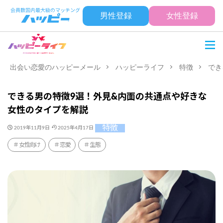
男性登録
女性登録
出会い恋愛のハッピーメール
ハッピーライフ
特徴
でき
できる男の特徴9選！外見&内面の共通点や好きな
女性のタイプを解説
特徴
2019年11月9日
2025年4月17日
女性向け
恋愛
生態