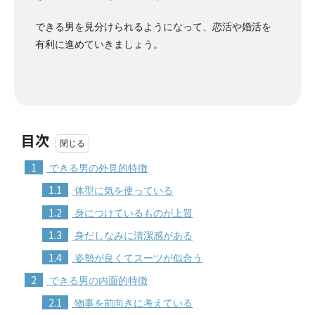
できる男を見分けられるようになって、恋活や婚活を
有利に進めていきましょう。
目次
1
できる男の外見的特徴
1.1
体型に気を使っている
1.2
身につけているものが上質
1.3
身だしなみに清潔感がある
1.4
姿勢が良くてスーツが似合う
2
できる男の内面的特徴
2.1
物事を前向きに考えている