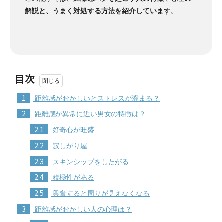
解説と、うまく対処する方法を紹介しています
。
目次
1
距離感がおかしいとストレスが溜まる？
2
距離感が異常に近い男女の特徴は？
2.1
好奇心が旺盛
2.2
寂しがり屋
2.3
スキンシップをしたがる
2.4
積極性がある
2.5
興奮すると周りが見えなくなる
3
距離感がおかしい人の心理は？