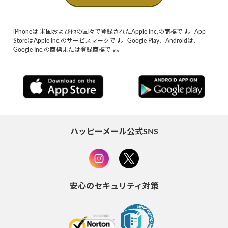
iPhoneは 米国および他の国々で登録されたApple Inc.の商標です。App
StoreはApple Inc.のサービスマークです。Google Play、Androidは、
Google Inc.の商標または登録商標です。
ハッピーメール公式SNS
安心のセキュリティ対策