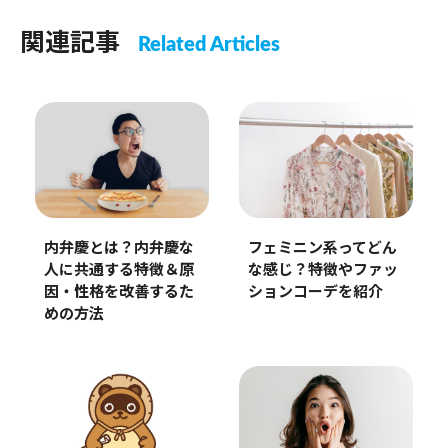
関連記事
Related Articles
内弁慶とは？内弁慶な
フェミニン系ってどん
人に共通する特徴＆原
な感じ？特徴やファッ
因・性格を改善するた
ションコーデを紹介
めの方法