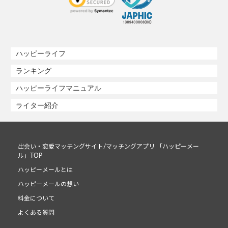
ハッピーライフ
ランキング
ハッピーライフマニュアル
ライター紹介
出会い・恋愛マッチングサイト/マッチングアプリ 「ハッピーメー
ル」TOP
ハッピーメールとは
ハッピーメールの想い
料金について
よくある質問