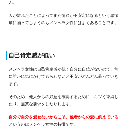
ん。
人が離れたことによってまた情緒が不安定になるという悪循
環に陥ってしまうのもメンヘラ女性にはよくあることです。
自己肯定感が低い
メンヘラ女性は自己肯定感が低く自分に自信がないので、常
に誰かに気にかけてもらわないと不安がどんどん募っていき
ます。
そのため、他人からの好意を確認するために、キツく束縛し
たり、無茶な要求をしたりします。
自分で自分を愛せないからこそ、他者からの愛に飢えている
というのはメンヘラ女性の特徴です。