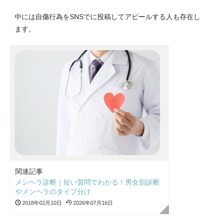
中には自傷行為をSNSでに投稿してアピールする人も存在し
ます。
関連記事
メンヘラ診断｜短い質問でわかる！男女別診断
やメンヘラのタイプ分け
2018年02月10日
2026年07月16日