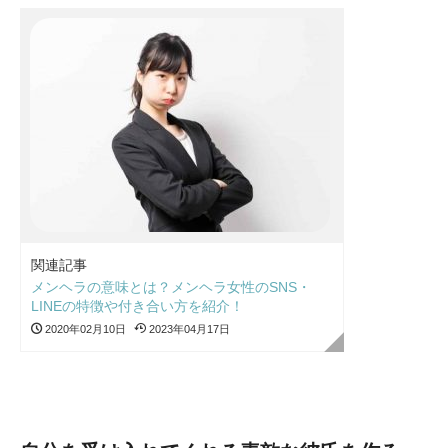
関連記事
メンヘラの意味とは？メンヘラ女性のSNS・
LINEの特徴や付き合い方を紹介！
2020年02月10日
2023年04月17日