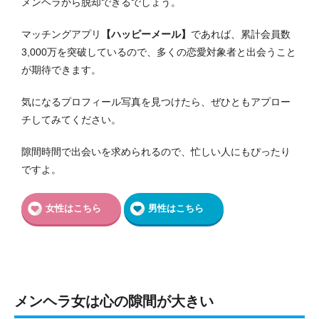
メンヘラから脱却できるでしょう。
マッチングアプリ
【ハッピーメール】
であれば、
累計会員数
3,000万を突破しているので、多くの恋愛対象者と出会うこと
が期待できます
。
気になるプロフィール写真を見つけたら、ぜひともアプロー
チしてみてください。
隙間時間で出会いを求められるので、忙しい人にもぴったり
ですよ。
女性はこちら
男性はこちら
メンヘラ女は心の隙間が大きい