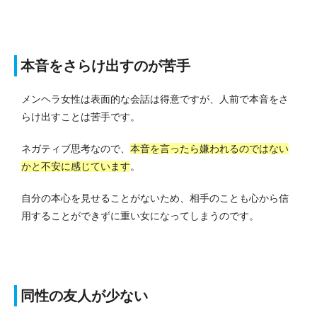
本音をさらけ出すのが苦手
メンヘラ女性は表面的な会話は得意ですが、人前で本音をさ
らけ出すことは苦手です。
ネガティブ思考なので、
本音を言ったら嫌われるのではない
かと不安に感じています
。
自分の本心を見せることがないため、相手のことも心から信
用することができずに重い女になってしまうのです。
同性の友人が少ない