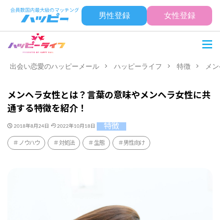
男性登録
女性登録
出会い恋愛のハッピーメール
ハッピーライフ
特徴
メン
メンヘラ女性とは？言葉の意味やメンヘラ女性に共
通する特徴を紹介！
特徴
2018年8月24日
2022年10月18日
ノウハウ
対処法
生態
男性向け