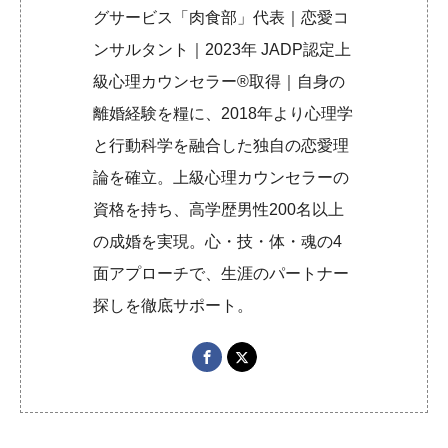
グサービス「肉食部」代表｜恋愛コ
ンサルタント｜2023年 JADP認定上
級心理カウンセラー®取得｜自身の
離婚経験を糧に、2018年より心理学
と行動科学を融合した独自の恋愛理
論を確立。上級心理カウンセラーの
資格を持ち、高学歴男性200名以上
の成婚を実現。心・技・体・魂の4
面アプローチで、生涯のパートナー
探しを徹底サポート。