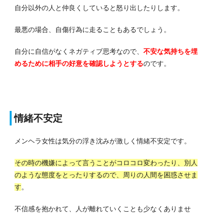
自分以外の人と仲良くしていると怒り出したりします。
最悪の場合、自傷行為に走ることもあるでしょう。
自分に自信がなくネガティブ思考なので、
不安な気持ちを埋
めるために相手の好意を確認しようとする
のです。
情緒不安定
メンヘラ女性は気分の浮き沈みが激しく情緒不安定です。
その時の機嫌によって言うことがコロコロ変わったり、別人
のような態度をとったりするので、周りの人間を困惑させま
す
。
不信感を抱かれて、人が離れていくことも少なくありませ