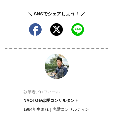
＼ SNSでシェアしよう！ ／
執筆者プロフィール
NAOTO＠恋愛コンサルタント
1984年生まれ｜恋愛コンサルティン