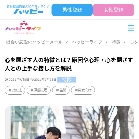
男性登録
女性登録
出会い恋愛のハッピーメール
ハッピーライフ
特徴
心を
心を閉ざす人の特徴とは？原因や心理・心を閉ざす
人との上手な接し方を解説
特徴
2021年9月8日
2026年1月23日
対処法
深層心理
生態
男女向け