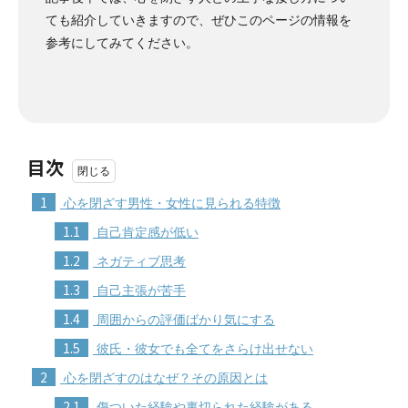
ても紹介していきますので、ぜひこのページの情報を
参考にしてみてください。
目次
1
心を閉ざす男性・女性に見られる特徴
1.1
自己肯定感が低い
1.2
ネガティブ思考
1.3
自己主張が苦手
1.4
周囲からの評価ばかり気にする
1.5
彼氏・彼女でも全てをさらけ出せない
2
心を閉ざすのはなぜ？その原因とは
2.1
傷ついた経験や裏切られた経験がある