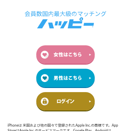
iPhoneは 米国および他の国々で登録されたApple Inc.の商標です。App
StoreはApple Inc.のサービスマークです。Google Play、Androidは、