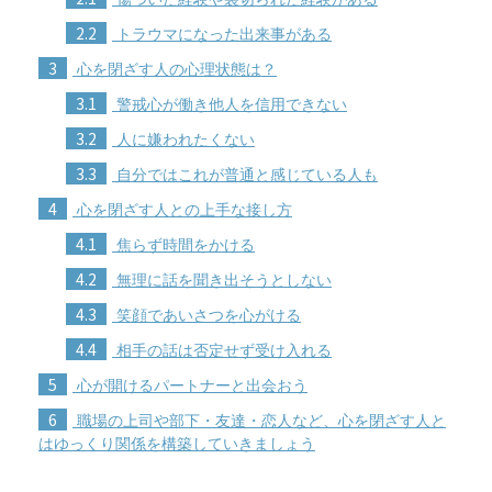
2.2
トラウマになった出来事がある
3
心を閉ざす人の心理状態は？
3.1
警戒心が働き他人を信用できない
3.2
人に嫌われたくない
3.3
自分ではこれが普通と感じている人も
4
心を閉ざす人との上手な接し方
4.1
焦らず時間をかける
4.2
無理に話を聞き出そうとしない
4.3
笑顔であいさつを心がける
4.4
相手の話は否定せず受け入れる
5
心が開けるパートナーと出会おう
6
職場の上司や部下・友達・恋人など、心を閉ざす人と
はゆっくり関係を構築していきましょう