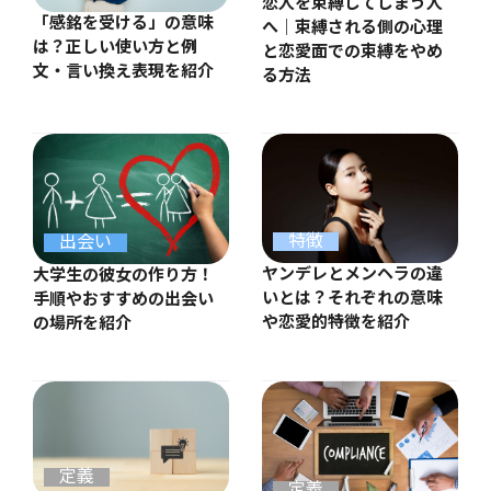
恋人を束縛してしまう人
「感銘を受ける」の意味
へ｜束縛される側の心理
は？正しい使い方と例
と恋愛面での束縛をやめ
文・言い換え表現を紹介
る方法
特徴
出会い
ヤンデレとメンヘラの違
大学生の彼女の作り方！
いとは？それぞれの意味
手順やおすすめの出会い
や恋愛的特徴を紹介
の場所を紹介
定義
定義