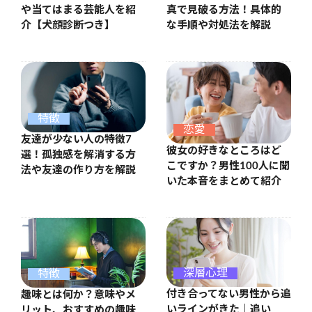
や当てはまる芸能人を紹
真で見破る方法！具体的
介【犬顔診断つき】
な手順や対処法を解説
特徴
恋愛
友達が少ない人の特徴7
彼女の好きなところはど
選！孤独感を解消する方
こですか？男性100人に聞
法や友達の作り方を解説
いた本音をまとめて紹介
深層心理
特徴
付き合ってない男性から追
趣味とは何か？意味やメ
いラインがきた｜追い
リット、おすすめの趣味