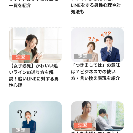
LINEをする男性心理や対
一覧を紹介
処法も
定義
恋愛
「つきましては」の意味
【女子必見】かわいい追
は？ビジネスでの使い
いラインの送り方を解
方・言い換え表現を紹介
説！追いLINEに対する男
性心理
恋愛
定義