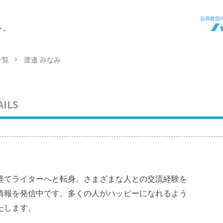
ト。
一覧
渡邉 みなみ
AILS
経てライターへと転身。さまざまな人との交流経験を
情報を発信中です。多くの人がハッピーになれるよう
たします。