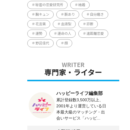
秘密の恋愛研究所
結婚
胸キュン
脈あり
自分磨き
花言葉
血液型
診断
運勢
運命の人
遠距離恋愛
野呂佳代
顔
専門家・ライター
ハッピーライフ編集部
累計登録数3,500万以上、
2001年より運営している日
本最大級のマッチング・出
会いサービス「ハッピ...