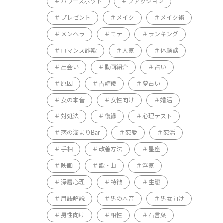
パワースポット
ファッション
プレゼント
メイク
メイク術
メンヘラ
モテ
ランキング
ロマンス詐欺
人気
体験談
出会い
動画紹介
占い
原因
吉崎綾
夢占い
女の本音
女性向け
婚活
対処法
復縁
心理テスト
恋の溜まりBar
恋愛
恋活
手相
改善方法
星座
映画
歌・曲
浮気
深層心理
特徴
生態
用語解説
男の本音
男女向け
男性向け
相性
石言葉