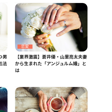
恋愛
【業界激震】蒼井優・山里亮太夫妻
つ男
から生まれた「アンジュルム婚」と
処法
は